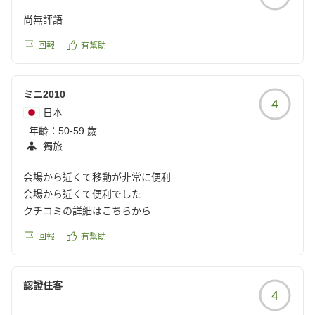
尚無評語
回報
有幫助
ミニ2010
4
日本
年齡：
50-59 歲
獨旅
会場から近くて移動が非常に便利
会場から近くて便利でした
クチコミの詳細はこちらから
https://review.travel.rakuten.co.jp/hotel/voice/18175?
回報
有幫助
reviewId=33123478334909
認證住客
4