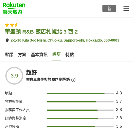
to
新
top
page
華盛頓 R&B 飯店札幌北 3 西 2
2-1-30 Kita 3-jo Nishi, Chuo-ku, Sapporo-shi, Hokkaido, 060-0003
評語
客房
方案
基本資訊
特點
超好
3.9
來自真實住客的
557
則評語
4.3
地點
3.7
設施與設備
3.8
服務與工作人員
3.8
舒適與整潔度
3.6
沐浴設備