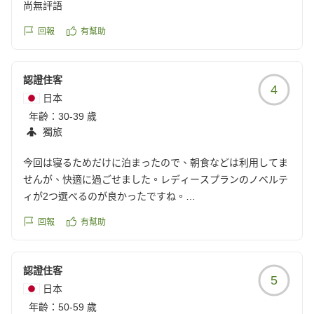
尚無評語
回報
有幫助
認證住客
4
日本
年齡：
30-39 歲
獨旅
今回は寝るためだけに泊まったので、朝食などは利用してま
せんが、快適に過ごせました。レディースプランのノベルテ
ィが2つ選べるのが良かったですね。
クチコミの詳細はこちらから
回報
有幫助
https://review.travel.rakuten.co.jp/hotel/voice/18175?
reviewId=33123478298611
認證住客
5
日本
年齡：
50-59 歲