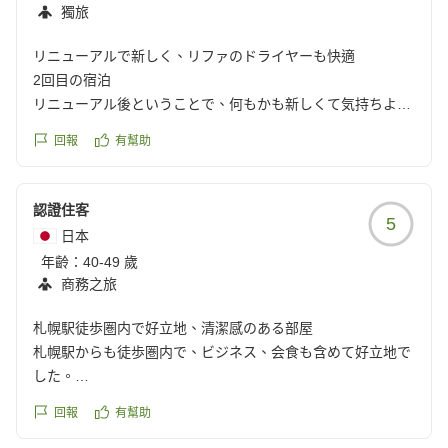
獨旅
リニューアルで新しく、リファのドライヤーも快適
2回目の宿泊
リニューアル後ということで、何もかも新しくて気持ちよく
過ごせました。レディースプランだったからか、ドライヤー
回報
有幫助
もリファのコンパクトタイプでよかったです。
クチコミの詳細はこちらから
https://review.travel.rakuten.co.jp/hotel/voice/18175?
認證住客
5
reviewId=33123478283346
日本
年齡：
40-49 歲
商務之旅
札幌駅徒歩圏内で好立地、清潔感のある部屋
札幌駅からも徒歩圏内で、ビジネス、会食も含めて好立地で
した。
館内、部屋もリニューアルしたてと言うことで非常に清潔感
回報
有幫助
もありました。