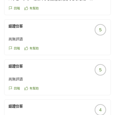
朝食ビュッフェは最終入場の30分前くらいに行ったところパ
回報
有幫助
ンがほとんど品切れだったので、種類を楽しみたい方は早め
に行ったほうがいいです。
また、期待しすぎていたせいか、おかずの品数も少なく感じ
認證住客
5
ました。
しかしながら、ホテルは清潔感がありアクセスも良いため、
尚無評語
トータルではお値段以上の宿泊体験でした!
神戸に行く際はまた利用したいです。
回報
有幫助
クチコミの詳細はこちらから
https://review.travel.rakuten.co.jp/hotel/voice/141282?
認證住客
reviewId=33123478287146
5
尚無評語
回報
有幫助
認證住客
4