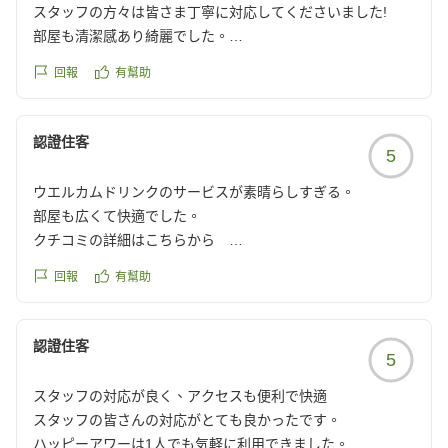
スタッフの方々は皆さま丁寧に対応してくださいました!
部屋も清潔感あり綺麗でした。
朝食もどれも美味しかったです。
回報
有幫助
ドリンクバーがあるのも魅力的でした。
また利用したいです。
この度はお世話になりました。
認證住客
5
ありがとうございました!
クチコミの詳細はこちらから
ウエルカムドリンクのサービスが素晴らしすぎる。
https://review.travel.rakuten.co.jp/hotel/voice/141282?
部屋も広くて快適でした。
reviewId=33123478364695
クチコミの詳細はこちらから
https://review.travel.rakuten.co.jp/hotel/voice/141282?
回報
有幫助
reviewId=33123478294912
認證住客
5
スタッフの対応が良く、アクセスも便利で快適
スタッフの皆さんの対応がとても良かったです。
ハッピーアワーは1人でも気軽に利用できました。