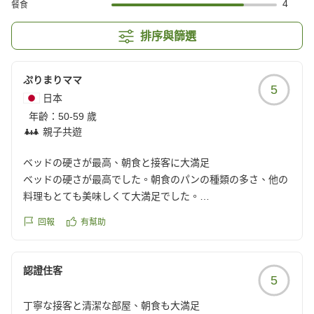
4
餐食
排序與篩選
ぷりまりママ
5
日本
年齡：
50-59 歲
親子共遊
ベッドの硬さが最高、朝食と接客に大満足
ベッドの硬さが最高でした。朝食のパンの種類の多さ、他の
料理もとても美味しくて大満足でした。
チェックインが遅くなりましたが、スタッフの皆さん、嫌な
回報
有幫助
顔一つもせず対応していただき、とても楽しい宿泊になりま
した。ありがとうございました。
クチコミの詳細はこちらから
認證住客
5
https://review.travel.rakuten.co.jp/hotel/voice/141282?
reviewId=33123478491889
丁寧な接客と清潔な部屋、朝食も大満足