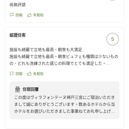
尚無評語
回報
有幫助
認證住客
5
施設も綺麗で立地も最高、朝食も大満足
施設も綺麗で立地も最高。朝食ビュフェも種類は少ないもの
の、どれも洗練された感じの料理でとても満足した。
クチコミの詳細はこちらから
回報
有幫助
https://review.travel.rakuten.co.jp/hotel/voice/141282?
reviewId=33123478196867
住宿回覆
この度はヴィラフォンテーヌ神戸三宮にご宿泊いただき
まして誠にありがとうございます。数あるホテルから当
ホテルをお選びいただきました事重ねてお礼申し上げま
す。
様々な点で高い評価をいただけました事大変光栄に思い