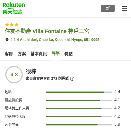
to
新
top
page
住友不動產 Villa Fontaine 神戶三宮
4-1-4 Asahi-dori, Chuo-ku, Kobe-shi, Hyogo, 651-0095
評語
客房
方案
基本資訊
特點
很棒
4.3
來自真實住客的
378
則評語
4.4
地點
4.1
設施與設備
4.2
服務與工作人員
4.2
舒適與整潔度
3.9
沐浴設備