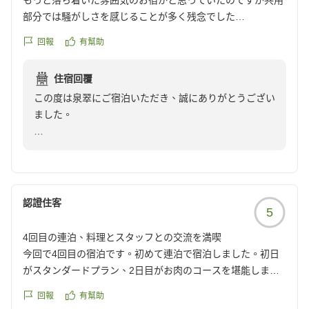
もっと落ち着いた雰囲気のお宿かと思っていたのですが共用
いただきたい。そのような想いから、全客室にテレビを
部分では騒がしさを感じることが多く残念でした
置いておりません。ステレオなどの設備についても、お
偶々若めの客層が多かったのかも?
客様それぞれにお好みがあるものと考えており、音のな
回報
有幫助
い静かな時間も含めてお楽しみいただけましたら幸いで
また滞在中は複数のスタッフの方にお世話になりましたが、
す。
住宿回覆
説明が辿々し過ぎて心配になったり声が大きすぎたり...見方
この度は泉翠にご宿泊いただき、誠にありがとうござい
によってはフレンドリーなのかもしれないですが、全体的に
なお、ご投稿にございますシャンプーやソープなどのア
ました。
施設の雰囲気にスタッフ教育の方向性が合っていないような
メニティについて、城崎温泉の外湯は当館が運営する入
チグハグな印象を受けました
浴施設ではございません。そのため、外湯に備え付けら
せっかく当館をお選びいただいたにもかかわらず、ご期
夕食は文句なしに美味しかったです
れているアメニティの種類や内容について、当館でご用
待されていたような落ち着いた時間をお届けすることが
クチコミの詳細はこちらから
意・変更することはできません。
できず、残念なお気持ちにさせてしまいましたことを、
https://review.travel.rakuten.co.jp/hotel/voice/7597?
大変申し訳なく思っております。
reviewId=33123478291523
認證住客
一方、泉翠館内の浴室には、当館で選んだオーガニック
5
のシャンプー、コンディショナー、ボディソープなどを
また、スタッフのご案内につきましても、ご不安や違和
4回目の連泊、料理とスタッフとの交流を満喫
ご用意しております。
感を感じられたとのこと、ご意見を真摯に受け止めてお
今回で4回目の宿泊です。初めて連泊で宿泊しました。初日
ります。
がスタンダードプラン、2日目がお肉のコースを堪能しまし
城崎温泉では、宿の中だけですべてを完結させるのでは
た。スタンダードプランは今回初めてでしたが、お魚中心で
なく、浴衣で街へ出かけ、外湯をめぐりながら温泉街そ
当館では海外出身のスタッフも多く勤務しており、日本
回報
有幫助
バリエーションにとんだメニューでどの料理も大変楽しめま
のものを楽しんでいただく文化が大切に受け継がれてお