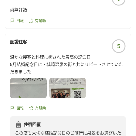
ぜひまた季節を変えて、ゆっくりとした時間を過ごしに
この度は心温まるご投稿をいただき、誠にありがとうご
て、お食事の時間を楽しんでいただけたとのこと、本当
尚無評語
お越しください。
ざいました。
に嬉しい限りでございます。
回報
有幫助
再びお会いできます日を、心より楽しみにお待ちしてお
城崎温泉 泉翠 冨田
私どもが目指しているのは、美味しいお料理をご提供す
ります。
ることだけではございません。
認證住客
5
この度も心温まるご投稿をいただき、誠にありがとうご
一皿一皿を味わいながら会話が弾み、料理人やスタッフ
ざいました。
温かな接客と料理に癒された最高の記念日
との何気ないやり取りも旅の思い出となるような、そん
5月結婚記念日に、城崎温泉の街と共にリピートさせていた
な温かな時間をお届けしたいと考えております。
城崎温泉 泉翠 冨田
だきました。
お料理・温泉それぞれに素敵な味わいで至福の一時をいただ
今回いただいたお言葉は、私どもがお客様にお届けした
いたことに加えまして-
いと願っている時間そのものを感じ取っていただけたよ
何よりもご丁寧且つアットホーム、絶妙なご接客・サービス
うで、大変嬉しく、料理長をはじめスタッフ一同で拝見
に心沁み深く癒されました。
させていただきました。
私たちをご担当いただいた岩井さん・料理長をはじめスタッ
回報
有幫助
フ皆様の温かな空間に包まれ、
また、「夏の城崎は、笑顔と浴衣の似合う街でした。」
大変素敵な記念日となりました。
というお言葉も、とても嬉しく心に残りました。
住宿回覆
ぜひまた城崎温泉の街と共に、リピートさせていただきたい
この度も大切な結婚記念日のご旅行に泉翠をお選びいた