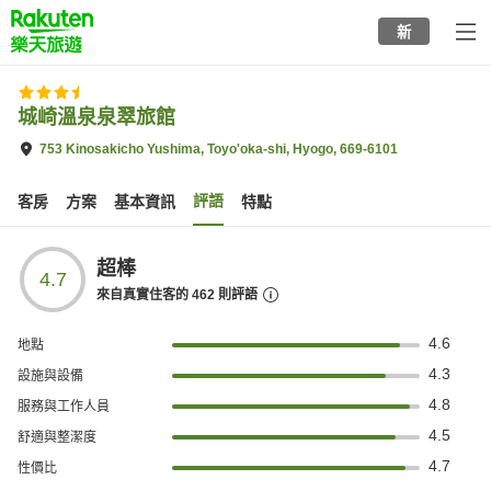
to
新
top
page
城崎溫泉泉翠旅館
753 Kinosakicho Yushima, Toyo'oka-shi, Hyogo, 669-6101
評語
客房
方案
基本資訊
特點
超棒
4.7
來自真實住客的
462
則評語
4.6
地點
4.3
設施與設備
4.8
服務與工作人員
4.5
舒適與整潔度
4.7
性價比