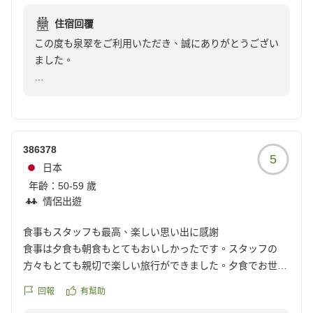
語や接客について日々学びながら、お客様に少しでも喜
した。お肉のコースは毎年頂いており、ビフカツサンドは大
ります。
んでいただけるよう努めております。
住宿回覆
好物です。今年も岩井様にお会いできて楽しくお話ができて
この度も泉翠をご利用いただき、誠にありがとうござい
うれしかったです。アニサちゃんにもお世話になりました。
宿によって設備やサービス、滞在に対する考え方はさま
しかしながら、その想いだけでは十分ではなく、話す速
ました。
絵と日本語がとても上手ですね。また伺いたいと思います。
ざまでございます。泉翠では、これからも私どもが大切
度や声の大きさ、その場にふさわしい立ち居振る舞いな
クチコミの詳細はこちらから
にしていることを事前に分かりやすくお伝えしながら、
ど、お客様に心地よくお過ごしいただくために身につけ
そして、今回で4度目のご来館、さらに初めての連泊と
https://review.travel.rakuten.co.jp/hotel/voice/7597?
その時間を楽しみにお越しくださるお客様を丁寧にお迎
るべきことは、まだ多くございます。
いう大切なご滞在をお任せいただけましたこと、スタッ
reviewId=33123478239525
えしてまいります。
フ一同、心より感謝申し上げます。
今回いただいたご意見をスタッフ全員で共有し、泉翠が
386378
この度はご宿泊いただき、ありがとうございました。
大切にしている落ち着いた空間や、お客様に寄り添うお
5
いつも足を運んでくださるだけでも本当に嬉しいことで
日本
もてなしにふさわしい接客とは何かを、改めて見つめ直
すが、「今回はゆっくり2泊してみよう」とお選びいた
城崎温泉 泉翠 冨田
年齡：
50-59 歲
してまいります。
だけたことに、お客様からのご期待を感じ、大変嬉しく
情侶出遊
拝見いたしました。
そのような中でも、お料理につきまして温かいお言葉を
食事もスタッフも最高、楽しい思い出に感謝
お寄せいただき、誠にありがとうございました。
初日の季節の会席、そして2日目の但馬牛会席、それぞ
食事は夕食も朝食もとてもおいしかったです。スタッフの
れ異なる魅力をお楽しみいただけたご様子に、料理長を
方々もとても親切で楽しい旅行ができました。夕食でお世話
料理長をはじめ調理スタッフにとって、大変励みとなる
はじめ調理スタッフも大変喜ぶことと思います。毎年楽
になった、アニサちゃん!すごく日本語が上手で、楽しく会話
お言葉でございます。
回報
有幫助
しみにしてくださっているビフカツサンドも、今年も変
ができました。大変なこともいっぱいあるでしょうけど、日
わらずお気に召していただけて何よりでございました。