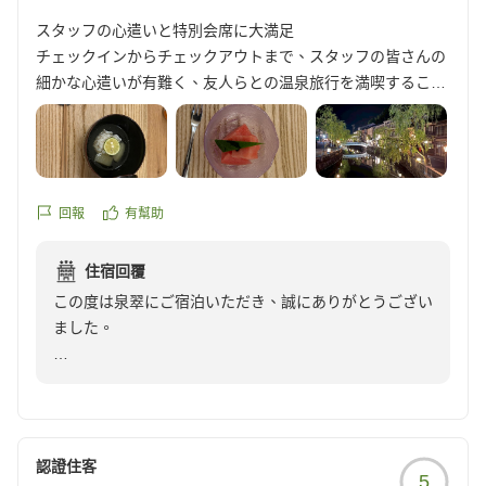
スタッフの心遣いと特別会席に大満足
このようなお気持ちを届けていただけることに、私ども
だからこそ、お客様からいただく「楽しかった」「あり
チェックインからチェックアウトまで、スタッフの皆さんの
は感謝の気持ちでいっぱいです。
がとう」というお言葉は、私どもが想像する以上に大き
細かな心遣いが有難く、友人らとの温泉旅行を満喫すること
な励みとなり、「これからも頑張ろう」という力をいた
ができました。地の物をふんだんに使った特別会席は、スタ
そして何より、いつもご滞在のたびに心温まるレビュー
だいております。
ッフや料理長とのおしゃべり含めて、本当に楽しいひと時で
をお寄せいただき、本当にありがとうございます。
した。
いただいた温かなお気持ちは、アニサだけでなく、スタ
夏の城崎は、笑顔と浴衣の似合う街でした。
お客様からいただく一つひとつのお言葉は、私どもにと
ッフ全員で大切に共有させていただきました。
他の画像やクチコミの詳細はこちらから
って日々のおもてなしを見つめ直し、より良い宿を目指
回報
有幫助
https://review.travel.rakuten.co.jp/hotel/voice/7597?
していく原動力です。
これからも、お料理はもちろん、お客様との何気ない会
reviewId=33123478162438
話や出会いも旅の大切な思い出となるよう、一つひとつ
住宿回覆
これからも、このご縁を大切に積み重ねながら、お越し
のご縁を大切にお迎えしてまいります。
この度は泉翠にご宿泊いただき、誠にありがとうござい
いただくたびに「来てよかった」と感じていただける時
ました。
間をご用意できるよう、スタッフ一同努めてまいりま
また城崎温泉へお越しになる機会がございましたら、ぜ
す。
ひ季節を変えて遊びにいらしてください。
ご友人との大切な温泉旅行に当館をお選びいただき、そ
してご滞在を満喫していただけたご様子を大変嬉しく拝
季節が変われば、城崎温泉の景色も、お料理も、また違
再びお会いできます日を、アニサをはじめスタッフ一
見いたしました。
った表情を見せてくれます。
同、心より楽しみにお待ちしております。
認證住客
5
お料理だけでなく、スタッフや料理長との会話も含め