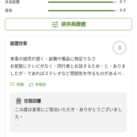
4.7
沐浴設備
4.8
餐食
排序與篩選
認證住客
3
食事の提供が遅く、設備や備品に物足りなさ
お部屋にテレビがなく、同行者とお話するため、と、ありま
したが、であればステレオなど雰囲気を作るものがあるべき
では入口?と思いました。夕食の内容はいいのですが、出て
回報
有幫助
くるまでの間隔が長く、全て出るまで2時間程かかりまし
た。外湯が有名な城崎ですが、アメニティがなく、あるのは
住宿回覆
リンスインシャンプーとソープのみ。温泉旅館に慣れている
この度は泉翠にご宿泊いただき、ありがとうございまし
はシャンプーやらトリートメントなど一セット持って歩き回
た。
る必要があります。
クチコミの詳細はこちらから
今回いただいたご感想について、これから泉翠へのご宿
https://review.travel.rakuten.co.jp/hotel/voice/7597?