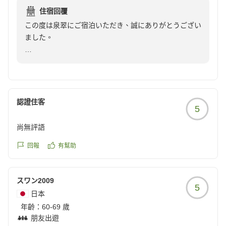
本でがんばってください。ありがとうございました。
この度は率直なご感想をお寄せいただき、誠にありがと
住宿回覆
クチコミの詳細はこちらから
うございました。
また、今年も岩井との時間を楽しんでいただけたこと、
この度は泉翠にご宿泊いただき、誠にありがとうござい
https://review.travel.rakuten.co.jp/hotel/voice/7597?
そして今回は初めて担当させていただいたアニサへも温
ました。
reviewId=33123478214185
城崎温泉 泉翠 冨田
かなお言葉をお寄せいただき、本当にありがとうござい
ます。
お食事やスタッフとの時間を楽しんでいただき、ご旅行
が素敵な思い出になったとのお言葉を、大変嬉しく拝見
レビューをアニサへ伝えたところ、とても嬉しそうな笑
いたしました。
顔で何度も読み返しておりました。
認證住客
5
また、担当させていただいたアニサへの温かいメッセー
アニサは日頃から、「どうすればお客様にもっと喜んで
ジまでお寄せいただき、心より御礼申し上げます。
尚無評語
いただけるだろう」と考えながら接客に取り組んでいま
す。お部屋に添えるイラストやメッセージも、その想い
早速アニサにもレビューを伝えたところ、とても嬉しそ
回報
有幫助
を少しでも形にしたいという気持ちから続けているもの
うな笑顔で「私も本当に楽しかったです！」と話してお
です。
りました。
スワン2009
5
だからこそ、お客様からいただいた温かなお言葉は、何
日本
慣れない日本で、お客様に喜んでいただけるよう毎日一
よりの励みとなり、「これからも頑張ろう」という大き
年齡：
生懸命努力を重ねておりますが、時には言葉や文化の違
60-69 歲
な力になっています。
朋友出遊
いに悩むこともございます。