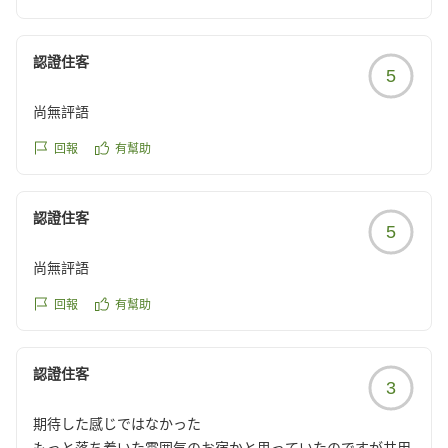
泊を検討されるお客様にも誤解のないよう、いくつかご
reviewId=33123478525609
説明させていただきます。
認證住客
5
まず、お食事につきましては、ご予約時にもご案内して
おります通り、約2時間30分を目安にお時間を頂戴して
尚無評語
おります。
回報
有幫助
当館では、作り置きしたお料理を順番にお出しするので
はなく、お客様のお食事の進み具合を拝見しながら、一
認證住客
品ずつ調理し、できる限り美味しい状態でお召し上がり
5
いただくことを大切にしております。そのため、一定の
尚無評語
お時間をいただくことは、私どもがお届けしたい食事の
時間に必要なものと考えております。
回報
有幫助
また、客室にテレビを設置していないことも、当館が意
図して選択している滞在の形でございます。
認證住客
3
日常の情報から少し離れ、大切な方との会話や表情、温
期待した感じではなかった
泉やお食事、城崎の街で過ごす時間そのものを楽しんで