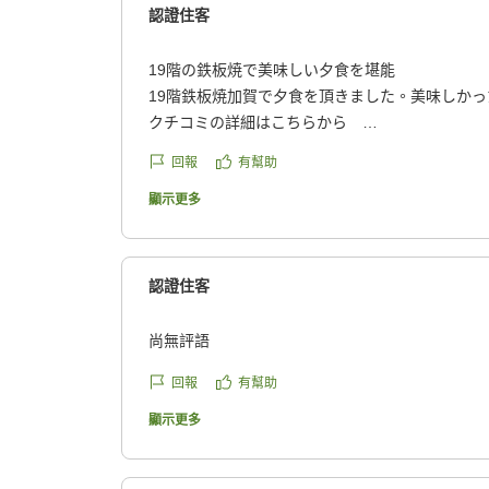
認證住客
19階の鉄板焼で美味しい夕食を堪能
19階鉄板焼加賀で夕食を頂きました。美味しかっ
クチコミの詳細はこちらから
https://review.travel.rakuten.co.jp/hotel/voice/263
回報
有幫助
reviewId=33123478475070
顯示更多
認證住客
尚無評語
回報
有幫助
顯示更多