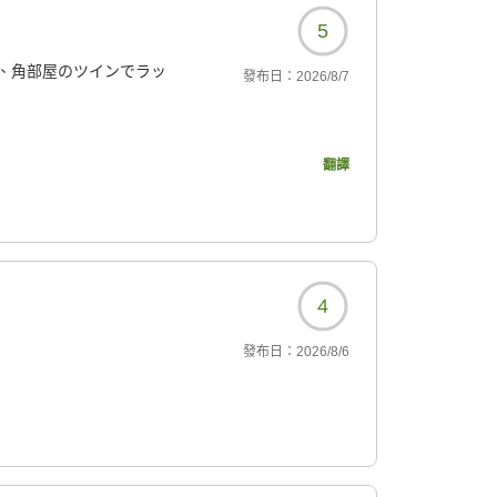
5
、角部屋のツインでラッ
發布日：
2026/8/7
翻譯
、ゆったりできました。
念でしたがこれは仕方な
4
發布日：
2026/8/6
7000?