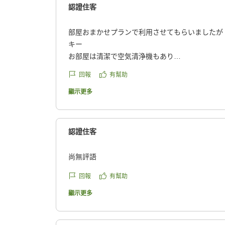
認證住客
部屋おまかせプランで利用させてもらいましたが
キー
お部屋は清潔で空気清浄機もあり
充分な広さでした。
回報
有幫助
お風呂が楽しく、初めての体験
フットマッサージャーやフェイスナノケアもあり
顯示更多
到着が22時を過ぎてしまい
楽しみにしていたウエルカムドリンクの
日本酒ワインが終了してしまっていたのが唯一残
認證住客
い
もう1泊したかった~
尚無評語
また、利用させていただきます。
クチコミの詳細はこちらから
回報
有幫助
https://review.travel.rakuten.co.jp/hotel/voice/17
顯示更多
reviewId=33123478563030