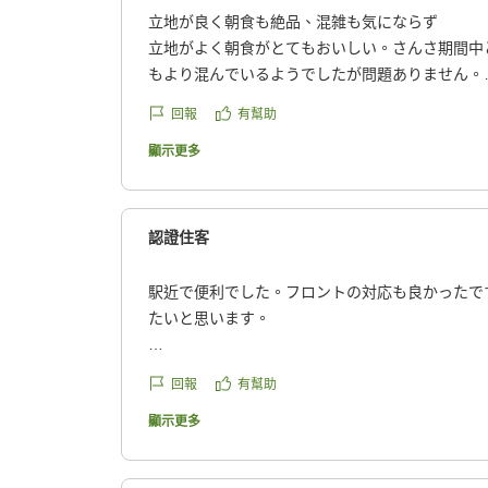
立地が良く朝食も絶品、混雑も気にならず
立地がよく朝食がとてもおいしい。さんさ期間中
もより混んでいるようでしたが問題ありません。
回報
有幫助
クチコミの詳細はこちらから
https://review.travel.rakuten.co.jp/hotel/voice/396
顯示更多
reviewId=33123478410490
認證住客
駅近で便利でした。フロントの対応も良かったで
たいと思います。
回報
有幫助
クチコミの詳細はこちらから
https://review.travel.rakuten.co.jp/hotel/voice/396
顯示更多
reviewId=33123478393325