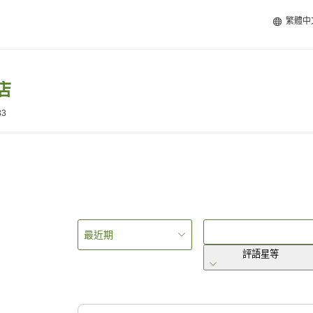
繁體中
店
33
最近期
評語星等