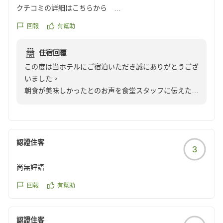
クチコミの詳細はこちらから
https://review.travel.rakuten.co.jp/hotel/voice/2926?
回報
有幫助
reviewId=33123478167818
住宿回覆
この度は当ホテルにご宿泊いただき誠にありがとうござ
いました。
朝食が美味しかったとのお声を食堂スタッフに伝えたと
ころ、久しぶりのお褒めの言葉をいただき感激しており
ました。一般的なお膳の朝定食ではありますが、さらに
手をかけ美味しいお食事を提供できるよう頑張ると張り
切っております。
認證住客
3
この度はお忙しいなか嬉しい投稿をお寄せいただき有難
うございました。
尚無評語
またのご利用をお待ちしております。
回報
有幫助
認證住客