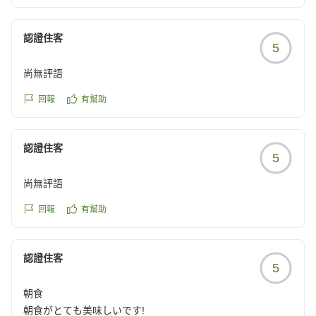
お部屋もキレイな状態がキープできており、お褒めの言
葉をいただくこともございます。
認證住客
5
バイキング形式やビュッフェ形式で朝食を提供するホテ
ルが多くなる中、当ホテルはお膳にセットした一般的な
尚無評語
朝定食ではありますが、懐かしさもあるのか美味しいと
のお声をいただくこともございます。ご満足いただけた
回報
有幫助
ようでホッとしております。
またのご利用をお待ちしております。
認證住客
5
尚無評語
回報
有幫助
認證住客
5
朝食
朝食がとても美味しいです!