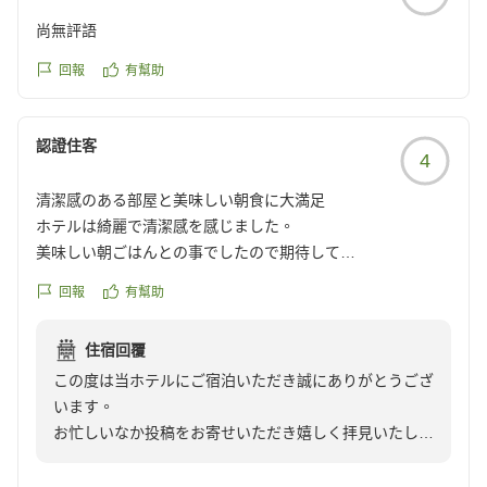
尚無評語
回報
有幫助
認證住客
4
清潔感のある部屋と美味しい朝食に大満足
ホテルは綺麗で清潔感を感じました。
美味しい朝ごはんとの事でしたので期待して
ありましたが、私にはちょうど良い量で
回報
有幫助
ご飯もおかわりをしてしまいました。
美味しかったです。
住宿回覆
また利用したいと思っております。
この度は当ホテルにご宿泊いただき誠にありがとうござ
クチコミの詳細はこちらから
います。
https://review.travel.rakuten.co.jp/hotel/voice/2926?
お忙しいなか投稿をお寄せいただき嬉しく拝見いたしま
reviewId=33123478212615
した。
改装からすでに４年ほど経過しておりますが、水回りも