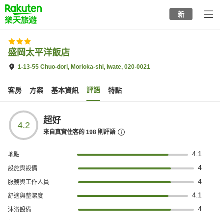
to
新
top
page
盛岡太平洋飯店
1-13-55 Chuo-dori, Morioka-shi, Iwate, 020-0021
評語
客房
方案
基本資訊
特點
超好
4.2
來自真實住客的
198
則評語
4.1
地點
4
設施與設備
4
服務與工作人員
4.1
舒適與整潔度
4
沐浴設備