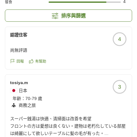
4
餐食
排序與篩選
認證住客
4
尚無評語
回報
有幫助
tosiya.m
3
日本
年齡：
70-79 歲
商務之旅
スーパー銭湯は快適、清掃面は改善を希望
フロントの方は愛想は良くない。建物は老朽化している部屋
は綺麗にして欲しいテーブルに髪の毛が有った。