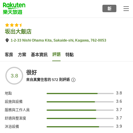
to
新
top
page
坂出大飯店
1-2-33 Nishi Ohama Kita, Sakaide-shi, Kagawa, 762-0053
評語
客房
方案
基本資訊
特點
很好
3.8
來自真實住客的
572
則評語
3.8
地點
3.6
設施與設備
3.7
服務與工作人員
3.7
舒適與整潔度
3.9
沐浴設備