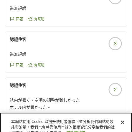
尚無評語
回報
有幫助
認證住客
3
尚無評語
回報
有幫助
認證住客
2
館内が暑く、空調の調整が難しかった
ホテル内が暑かった。
クチコミの詳細はこちらから
本網站使用 Cookie 以提升使用者體驗，並分析我們網站的效
回報
有幫助
能與流量。我們也會將您使用本站的相關資訊分享給我們的社
https://review.travel.rakuten.co.jp/hotel/voice/15414?