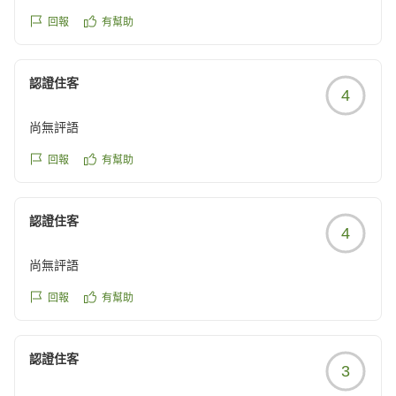
スーパー銭湯はゆっくり出来て良かった、駐車場も無料で有
回報
有幫助
難い。
クチコミの詳細はこちらから
https://review.travel.rakuten.co.jp/hotel/voice/15414?
認證住客
4
reviewId=33123478451985
尚無評語
回報
有幫助
認證住客
4
尚無評語
回報
有幫助
認證住客
3