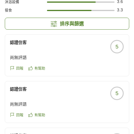
3.6
沐浴設備
3.3
餐食
排序與篩選
認證住客
5
尚無評語
回報
有幫助
認證住客
5
尚無評語
回報
有幫助