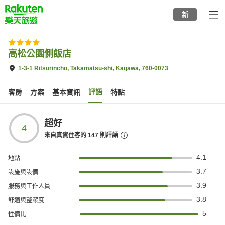
to
新
top
page
高松公園側飯店
1-3-1 Ritsurincho, Takamatsu-shi, Kagawa, 760-0073
評語
客房
方案
基本資訊
特點
超好
4
來自真實住客的
147
則評語
4.1
地點
3.7
設施與設備
3.9
服務與工作人員
3.8
舒適與整潔度
5
性價比