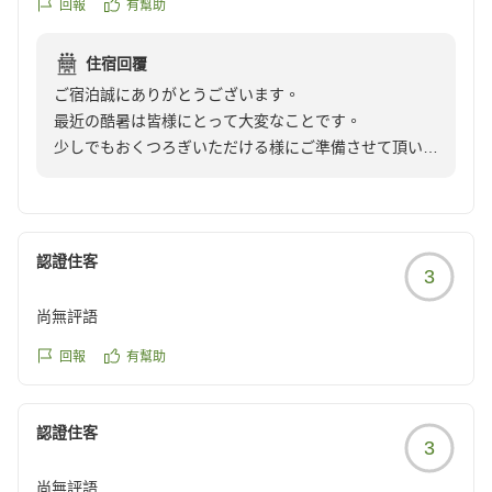
回報
有幫助
https://review.travel.rakuten.co.jp/hotel/voice/37424?
reviewId=33123478178197
住宿回覆
ご宿泊誠にありがとうございます。
最近の酷暑は皆様にとって大変なことです。
少しでもおくつろぎいただける様にご準備させて頂いて
おります。
次回もスタッフ一同お待ちいたしております。
認證住客
3
尚無評語
回報
有幫助
認證住客
3
尚無評語