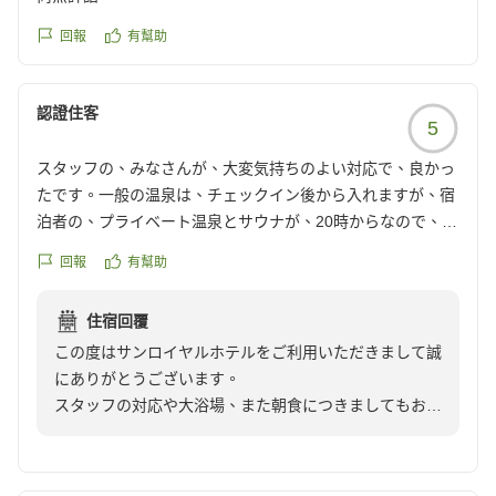
この度はお忙しい中ご投稿いただきまして誠にありがと
うございます。
回報
有幫助
お客様のまたのご利用をスタッフ一同心よりお待ち申し
認證住客
5
スタッフの、みなさんが、大変気持ちのよい対応で、良かっ
たです。一般の温泉は、チェックイン後から入れますが、宿
泊者の、プライベート温泉とサウナが、20時からなので、こ
れも、チェックインと、同時にしていただいたら、待つこと
回報
有幫助
なく、疲れが、取れます。何か工夫されたら、いかがでしょ
うか。朝食の、バイキングも、美味しく、頂きました。あり
住宿回覆
がとございました。
この度はサンロイヤルホテルをご利用いただきまして誠
にありがとうございます。
スタッフの対応や大浴場、また朝食につきましてもお褒
めのお言葉を頂き大変嬉しく思います。当ホテルの大浴
場は、日帰り入浴のみ利用することもできる関係で、2
階のサウナに関しましてはご宿泊者様専用という事で時