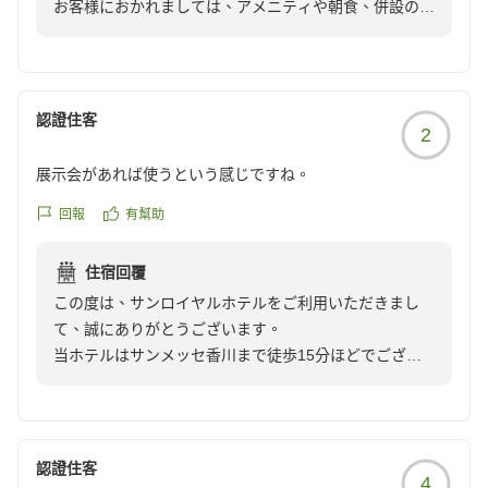
お客様におかれましては、アメニティや朝食、併設の大
浴場について大変満足されたご様子で嬉しく思います。
何より、朝ごはんと大浴場に大変満足致しました。
また、スタッフの接客や清掃に関してもお褒めのお言葉
朝ごはんは体に良い和食中心で、サラダバーにデザート、メ
をいただき、ありがとうございます。
インのおかずからカレーまで豊富なラインナップでした。ど
「ぜひリピートしたいホテル」とのお言葉にスタッフ一
れも本当に美味しかったです。大浴場は今月末で閉店(？)の
認證住客
2
同安堵しております。
ようですが、、、本当にもったいないです。維持費など色々
お忙しい中ご投稿いただきまして誠にありがとうござい
あるでしょうが、広くて綺麗で家族全員大満足でした。いつ
展示会があれば使うという感じですね。
ます。
の日か復活することを祈っております。
お客様のまたのお越しをスタッフ一同心よりお待ち申し
回報
有幫助
上げております。
また高松に伺う際は、ぜひリピートしたいホテルでした。あ
住宿回覆
この度は、サンロイヤルホテルをご利用いただきまし
て、誠にありがとうございます。
当ホテルはサンメッセ香川まで徒歩15分ほどでござい
ますので、サンメッセでのイベント等でお越しのお客様
にはアクセスに大変便利な立地となっております。
この度はお忙しい中ご投稿いただきまして誠にありがと
うございます。
認證住客
4
お客様のまたのご利用をスタッフ一同心よりお待ち申し