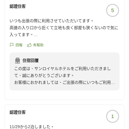
間を分けさせて頂いており、大変ご不便をお掛け致しま
認證住客
5
して誠に申し訳ございませんでした。忙しい中、ご投稿
いただきまして誠にありがとうございます。お客様のま
いつも出張の際に利用させていただいてます。
たのご利用をスタッフ一同心よりお待ち申し上げており
高速の入り口から近くて立地も良く部屋も狭くないので気に
ます。
入ってます。
特に朝ごはんは美味しく、朝カレーは必ず食べます。
回報
有幫助
住宿回覆
この度は、サンロイヤルホテルをご利用いただきまし
て、誠にありがとうございます。
お客様におかれましては、ご出張の際にいつもご利用い
ただき、重ねて御礼申し上げます。
当ホテルは高松中央インターからお車で約3分でござい
ますので、お車でお越しのお客様にはアクセスに大変便
利な立地となっております。
認證住客
1
朝食にもご満足いただけたようで、大変嬉しく思いま
す。
11/29から2泊しました。