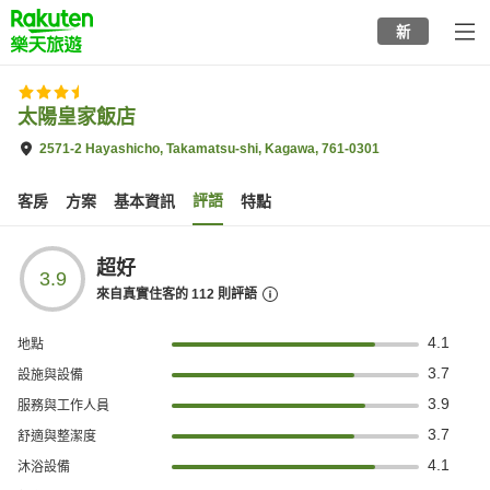
to
新
top
page
太陽皇家飯店
2571-2 Hayashicho, Takamatsu-shi, Kagawa, 761-0301
評語
客房
方案
基本資訊
特點
超好
3.9
來自真實住客的
112
則評語
4.1
地點
3.7
設施與設備
3.9
服務與工作人員
3.7
舒適與整潔度
4.1
沐浴設備