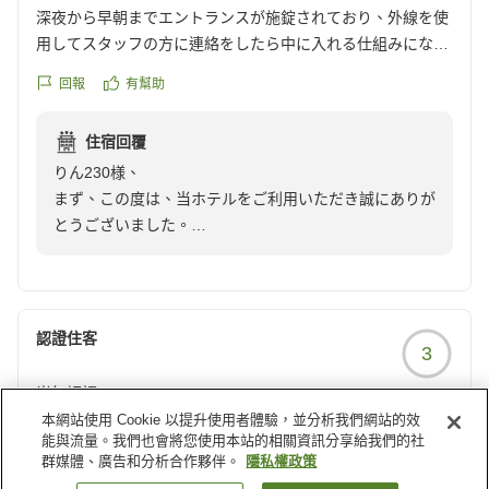
今後もより良いサービスを目指して努力してまいりま
深夜から早朝までエントランスが施錠されており、外線を使
す。
用してスタッフの方に連絡をしたら中に入れる仕組みになっ
この度はお忙しい中ご投稿いただきまして誠にありがと
ているようです。
うございます。
回報
有幫助
1泊目、深夜にホテルに戻ってきた為、外線を2度ほど鳴らし
お客様のまたのご利用をスタッフ一同心よりお待ち申し
てみましたが、コール音が鳴りっぱなしでどなたにもご対応
上げております。
住宿回覆
頂けず。結局深夜から早朝までの時間は他のホテルを使用し
りん230様、
ました。
まず、この度は、当ホテルをご利用いただき誠にありが
このことをお伝えしたら口頭でのお詫びのみ。
とうございました。
チェックアウトの際にもこの件についてお詫びされることも
そして、ご迷惑をお掛けしたことお詫び申し上げます。
なく。返金などの対応はないものでしょうか 。
りん230様の口コミ投稿を全スタッフに周知し、当日の
あまりにも失礼です。
状況確認をいたしました。どのような状況だとしても、
ご迷惑をお掛けしたことには変わりありません。
認證住客
3
大変申し訳ございませんでした。
ご指摘いただきました内線機につきまして、機械の故障
尚無評語
等は見られませんでしたが、運用について改善策を試し
本網站使用 Cookie 以提升使用者體驗，並分析我們網站的效
ております。今回のようなことが二度とないよう、ご指
回報
有幫助
能與流量。我們也會將您使用本站的相關資訊分享給我們的社
摘を真摯に受け止め、努めて参ります。このようななか
群媒體、廣告和分析合作夥伴。
隱私權政策
なか言い難い内容をはっきりとお伝え下さったこと、最