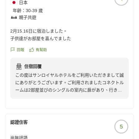
日本
上げております。
年齡：
30-39 歲
親子共遊
2月15.16日に宿泊しました。
子供達がお部屋を喜んでました
回報
有幫助
住宿回覆
この度はサンロイヤルホテルをご利用いただきまして誠
にありがとうございます。ご利用されましたコネクトル
ームは2部屋並びのシングルの室内に扉があり、行き来
できる作りとなっております。ツインルームと違い、
各々の時間を過ごすことが出来ると喜ばれております。
お子様方が気に入ってくださったとのこと、大変嬉しく
思います。
認證住客
5
今後もより良いサービスを目指して努力してまいりま
す。
尚無評語