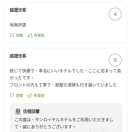
ます。
お客様のまたのお越しをスタッフ一同心よりお待ち申し
認證住客
4
上げております。
尚無評語
回報
有幫助
認證住客
5
総じて快適で、本当にいいホテルでした。ここに泊まって良
かったです。
フロントの方も丁寧で、部屋の清掃も行き届いていました。
ロビーにはアメニティが豊富にあり、数量限定ではあります
回報
有幫助
が上下セパレートのパジャマや低反発枕など、快適に過ごす
ためのグッズが豊富に取りそろえられており、自由に持って
住宿回覆
行っていいとの事でした。ここまでサービスが丁寧だとは思
この度は、サンロイヤルホテルをご利用いただきまし
わず、驚きました。フロントの方からの心遣いを感じまし
て、誠にありがとうございます。
た。