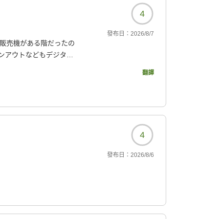
4
發布日：
2026/8/7
動販売機がある階だったの
ンアウトなどもデジタル
ットバスのシャワーに途
翻譯
ユニットバスの扉が緩ん
なりましたが、全体的に
595?
4
發布日：
2026/8/6