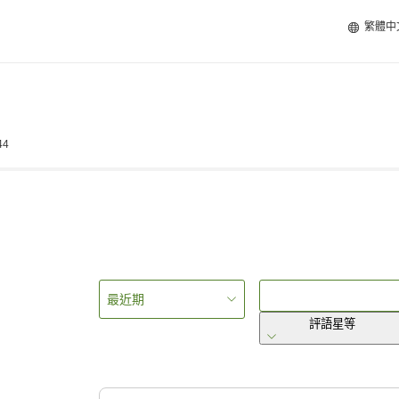
繁體中
44
最近期
評語星等