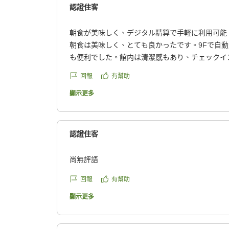
認證住客
朝食が美味しく、デジタル精算で手軽に利用可能
朝食は美味しく、とても良かったです。9Fで自
も便利でした。館内は清潔感もあり、チェックイ
精算機で人と会わずに手軽で良かったです。ユニ
回報
有幫助
中で湯を止めるボタンがあるのは便利でしたが、
でいるのか、開きやすくなっていたのだけが気に
顯示更多
良い印象でした。
クチコミの詳細はこちらから
https://review.travel.rakuten.co.jp/hotel/voice/41
認證住客
reviewId=33123478519349
尚無評語
回報
有幫助
顯示更多