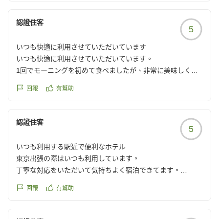
認證住客
5
いつも快適に利用させていただいています
いつも快適に利用させていただいています。
1回でモーニングを初めて食べましたが、非常に美味しく満
足しました。
回報
有幫助
クチコミの詳細はこちらから
https://review.travel.rakuten.co.jp/hotel/voice/1747?
reviewId=33123477343886
認證住客
5
いつも利用する駅近で便利なホテル
東京出張の際はいつも利用しています。
丁寧な対応をいただいて気持ちよく宿泊できてます。
駅からも近く、周辺の飲食店も多いので助かってます!
回報
有幫助
クチコミの詳細はこちらから
https://review.travel.rakuten.co.jp/hotel/voice/1747?