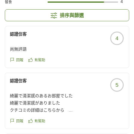
4
餐食
排序與篩選
認證住客
4
尚無評語
回報
有幫助
認證住客
5
綺麗で清潔感のあるお部屋でした
綺麗で清潔感がありました
クチコミの詳細はこちらから
https://review.travel.rakuten.co.jp/hotel/voice/1747?
回報
有幫助
reviewId=33123477550269