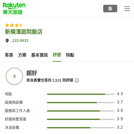
to
新
top
page
新橫濱庭院飯店
, 222-0033
評語
客房
方案
基本資訊
特點
超好
4
來自真實住客的
1,531
則評語
4.3
地點
3.7
設施與設備
3.9
服務與工作人員
3.9
舒適與整潔度
3.2
沐浴設備