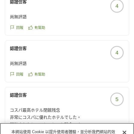
認證住客
4
reviewId=33123477343979
尚無評語
回報
有幫助
認證住客
4
尚無評語
回報
有幫助
認證住客
5
コスパ最高ホテル閉館残念
非常にコスパに優れたホテルでした。
閉館されたとのことでとても残念です。
クチコミの詳細はこちらから
本網站使用 Cookie 以提升使用者體驗，並分析我們網站的效