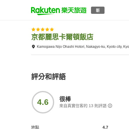
新
京都麗思卡爾頓飯店
Kamogawa Nijo Ohashi Hotori, Nakagyo-ku, Kyoto city, Ky
評分和評語
很棒
4.6
來自真實住客的
13
則評語
地點
4.7