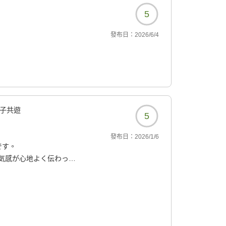
5
發布日：
2026/6/4
子共遊
5
發布日：
2026/1/6
です。
気感が心地よく伝わって
の役割を果たし、東山三
シュランの和食も朝食も