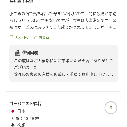
親子共遊
フよりお伺いしております。
是非また季節を変えて、ご来館くださいませ。お料理や
小さめの宿で落ち着いた佇まいが良いです。特に設備が素晴
器もガラッと変わりますので、違った都和を楽しんで頂
らしいというわけでもないですが、食事は大変満足です。最
けるかと思います。
初はサービスはあっさりした感じかと思ってましたが、困っ
この度は嬉しいお声を頂戴しまして、誠にありがとうご
た時に非常に素晴らしい対応をいただきまして本当に有り難
2
人回報
有幫助
ざいました。このお言葉が今後の糧となり動力になりま
うございました。
す。
是非また素敵な笑顔を見せにいらしてくださいませ。
住宿回覆
この度はご来館誠にありがとうございました。
この度はなごみ宿都和にご来館いただき誠にありがとう
なごみ宿都和
ございました。
冨山
数々のお褒めの言葉を頂戴し、重ねてお礼申し上げま
す。
お料理につきましては季節により料理内容も変わりま
す。よろしければ是非またご来館下さいませ。
今後とも従業員一同より一層精進して参ります。
ゴーバニスト森若
3
この度は口コミ投稿頂きまして、誠に有難うございまし
日本
た。
年齡：
40-49 歲
なごみ宿都和
獨旅