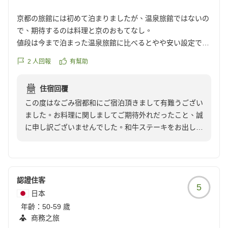
西野
京都の旅館には初めて泊まりましたが、温泉旅館ではないの
で、期待するのは料理と京のおもてなし。
値段は今まで泊まった温泉旅館に比べるとやや安い設定では
あるが、温泉がない分今までの温泉旅館に引きを取らない料
2
人回報
有幫助
理を期待してしまった。しかしやや見劣りする内容でした。
メインであるステーキが、一度調理済みのものを固形燃料で
住宿回覆
温め直すという提供の仕方。案の定肉はウエルダン状態で切
この度はなごみ宿都和にご宿泊頂きまして有難うござい
り口に赤みが残ってない始末。
ました。お料理に関しましてご期待外れだったこと、誠
後客室係は一人の人がずっと来て欲しかったです。入れ替り
に申し訳ございませんでした。和牛ステーキをお出しし
立ち替りいろんな人が部屋を出入りされるのは苦手です。
ておりますが、火の通りが客室内だけでの火力では心配
なため、一度火を通してお出ししております。完全に火
が通った、でも固くならない状態でお召し上がり頂くた
めです。レアな状態が残ってしまうと会席料理の流れで
認證住客
5
お出しするには多少個性が強すぎてしまうとの判断でご
日本
ざいました。ですがお客様のステーキに対する思いを裏
年齡：
50-59 歲
切ってしまったこと、お詫び申し上げます。申し訳ござ
商務之旅
いませんでした。