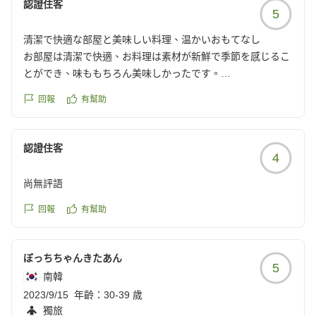
認證住客
5
清潔で快適な部屋と美味しい料理、温かいおもてなし
お部屋は清潔で快適、お料理は素材が新鮮で季節を感じるこ
とができ、味ももちろん美味しかったです。
旅館の皆さんの対応もあたたかく、ホッとできて身体も心も
回報
有幫助
安らぎました。
クチコミの詳細はこちらから
https://review.travel.rakuten.co.jp/hotel/voice/13758?
認證住客
4
reviewId=33123477393058
尚無評語
回報
有幫助
ぼっちちゃんきたあん
5
南韓
2023/9/15
年齡：
30-39 歲
獨旅