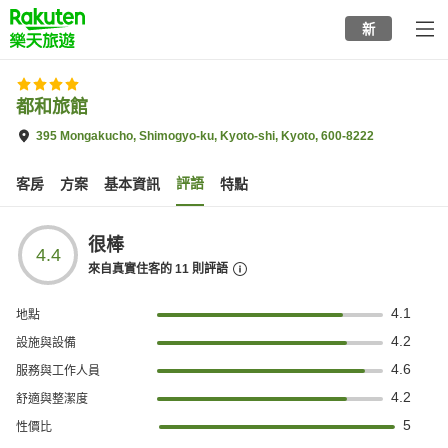
to
新
top
page
都和旅館
395 Mongakucho, Shimogyo-ku, Kyoto-shi, Kyoto, 600-8222
評語
客房
方案
基本資訊
特點
很棒
4.4
來自真實住客的
11
則評語
4.1
地點
4.2
設施與設備
4.6
服務與工作人員
4.2
舒適與整潔度
5
性價比