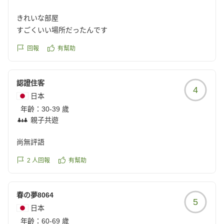
きれいな部屋
すごくいい場所だったんです
回報
有幫助
認證住客
4
日本
年齡：
30-39 歲
親子共遊
尚無評語
2
人回報
有幫助
春の夢8064
5
日本
年齡：
60-69 歲