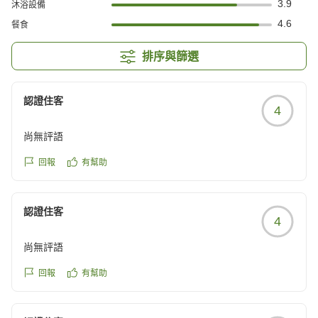
3.9
沐浴設備
4.6
餐食
排序與篩選
認證住客
4
尚無評語
回報
有幫助
認證住客
4
尚無評語
回報
有幫助