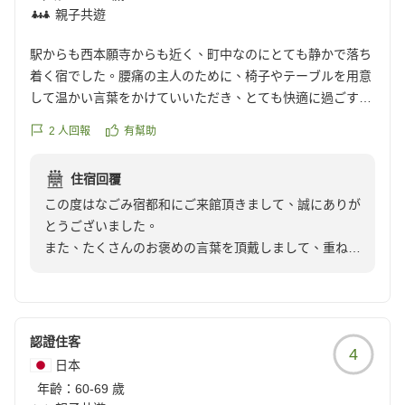
親子共遊
駅からも西本願寺からも近く、町中なのにとても静かで落ち
着く宿でした。腰痛の主人のために、椅子やテーブルを用意
して温かい言葉をかけていいただき、とても快適に過ごすこ
とができ、本当に心和む宿でした。細部までこだわりのある
2
人回報
有幫助
お料理も、とても美味しかったです。
住宿回覆
この度はなごみ宿都和にご来館頂きまして、誠にありが
とうございました。
また、たくさんのお褒めの言葉を頂戴しまして、重ねて
お礼申し上げます。
京都駅から徒歩約10分の都和は町中なのに、おっしゃ
る通り静かでございます。
ごゆっくりとお過ごし頂けたようで、何よりでございま
認證住客
4
す。
日本
椅子テーブルのお席、お喜び頂けてホッと致しました。
年齡：
60-69 歲
美味しそうにお食事を楽しんで頂けたと、担当のスタッ