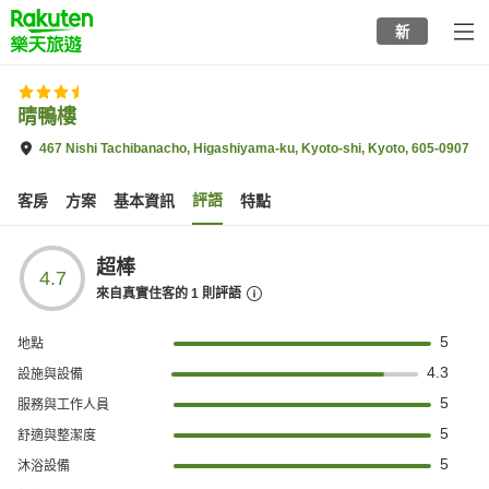
to
新
top
page
晴鴨樓
467 Nishi Tachibanacho, Higashiyama-ku, Kyoto-shi, Kyoto, 605-0907
評語
客房
方案
基本資訊
特點
超棒
4.7
來自真實住客的
1
則評語
5
地點
4.3
設施與設備
5
服務與工作人員
5
舒適與整潔度
5
沐浴設備