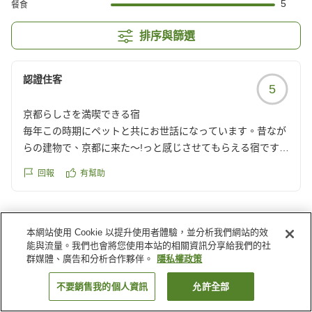
5
餐食
排序與篩選
認證住客
5
京都らしさを満喫できる宿
毎年この時期にペットと共にお世話になっています。昔なが
らの建物で、京都に来た〜!っと感じさせてもらえる宿です。
お部屋も広く、綺麗で部屋にお風呂があるので、大浴場まで
回報
有幫助
行かなくてもいつでも入浴できるのが小さい子どもがいる我
が家には助かります。食事も美味しく、品数が多いのでデザ
ートまでのうちにお腹いっぱいに。大満足の宿です。
クチコミの詳細はこちらから
本網站使用 Cookie 以提升使用者體驗，並分析我們網站的效
能與流量。我們也會將您使用本站的相關資訊分享給我們的社
https://review.travel.rakuten.co.jp/hotel/voice/80481?
群媒體、廣告和分析合作夥伴。
隱私權政策
reviewId=33123476321582
不要銷售我的個人資訊
允許全部