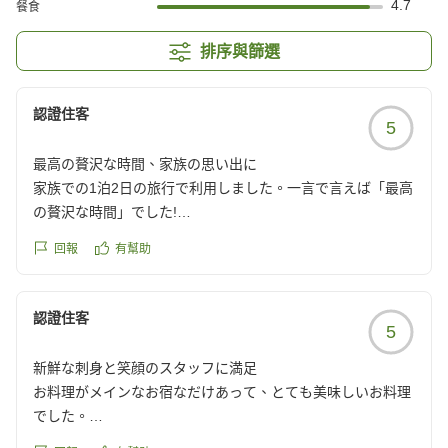
4.7
餐食
排序與篩選
認證住客
5
最高の贅沢な時間、家族の思い出に
家族での1泊2日の旅行で利用しました。一言で言えば「最高
の贅沢な時間」でした!
お料理
回報
有幫助
夕食はこれまでの人生で最高レベルの豪華さ。伊勢海老・
鮑・和牛と三重の食材が勢ぞろいで、家族全員感動しまし
た。6時半からの夕食は量も満点で、翌朝までお腹がいっぱ
認證住客
5
いのまま。朝食にはイカのお造りまで登場し、前夜の贅沢が
まだお腹に残っていたため食べきれなかったのが申し訳なか
新鮮な刺身と笑顔のスタッフに満足
ったほどです。
お料理がメインなお宿なだけあって、とても美味しいお料理
お風呂
でした。
大浴場には露天風呂あり・なしの2種類があり、さらに貸切
お刺身はとても新鮮で美味しい