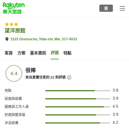
to
新
top
page
望洋旅館
1525 Osatsucho, Toba-shi, Mie, 517-0032
評語
客房
方案
基本資訊
特點
很棒
4.4
來自真實住客的
22
則評語
3.8
地點
3.9
設施與設備
4.5
服務與工作人員
3.9
舒適與整潔度
4.2
沐浴設備