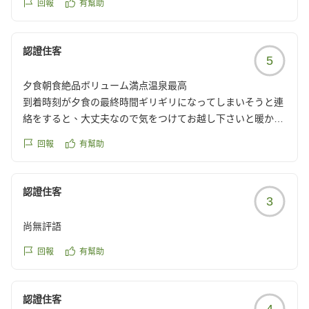
風呂も数種類ご用意。カップル向けやファミリー向けなど、
回報
有幫助
お値打ちプランだと、少し物足りなさを感じるかも??
スタッフの方が丁寧に説明してくださいました。家族みんな
でゆったりと温泉を楽しめました
スタッフさんがみなさんとても素敵な笑顔で対応してくださ
認證住客
お部屋・寝心地
5
いました!
夕食後に部屋へ戻ると布団がすでに敷かれており、子どもた
ちは大喜びでダイブしていました(笑)。布団は厚さ15cmほど
夕食朝食絶品ボリューム満点温泉最高
リフォームもされており、客室内の畳も綺麗で清潔でした。
のマットレス仕様で、朝までぐっすり眠れました。
到着時刻が夕食の最終時間ギリギリになってしまいそうと連
クチコミの詳細はこちらから
アクセス・立地
絡をすると、大丈夫なので気をつけてお越し下さいと暖かい
https://review.travel.rakuten.co.jp/hotel/voice/7686?
鳥羽水族館から近く、翌日の観光にとても便利でした。ただ
お声掛けをいただき、夕食、朝食共ボリューム抜群で絶品で
reviewId=33123477170438
回報
有幫助
し宿までの道が非常に細く、対向車とのすれ違いが難しい場
した温泉もとても気持ち良く、滞在中3回も入りました!また
面もあるため、運転に自信のない方は心づもりをしておくと
相差に行く機会があればぜひ利用させていただきたいと思い
良いかもしれません。
ます(^^)
認證住客
3
注意点
クチコミの詳細はこちらから
周辺にコンビニや売店がないため、食後のコーヒーや飲み物
https://review.travel.rakuten.co.jp/hotel/voice/7686?
尚無評語
など、お好みのものは事前に購入してから向かわれることを
reviewId=33123477159910
おすすめします。
回報
有幫助
贅沢な非日常を体験させていただきました。家族の素晴らし
い思い出になりました。ありがとうございました!
認證住客
クチコミの詳細はこちらから
4