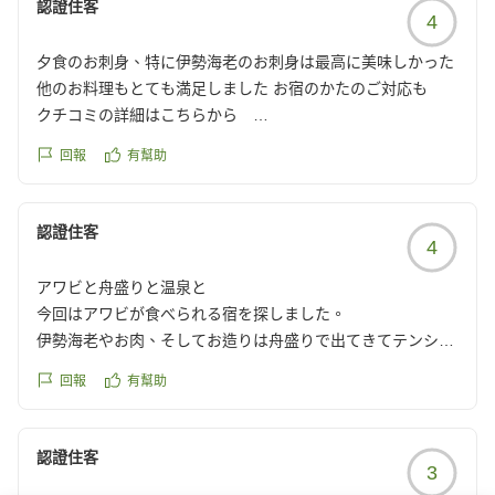
認證住客
4
夕食のお刺身、特に伊勢海老のお刺身は最高に美味しかった
他のお料理もとても満足しました お宿のかたのご対応も
クチコミの詳細はこちらから
https://review.travel.rakuten.co.jp/hotel/voice/7686?
回報
有幫助
reviewId=33123477067123
認證住客
4
アワビと舟盛りと温泉と
今回はアワビが食べられる宿を探しました。
伊勢海老やお肉、そしてお造りは舟盛りで出てきてテンショ
ン上がりました。足りないかな...と思っていたけどテンポよ
回報
有幫助
く次々と配膳され満腹になりました。
大浴場があるうえ、さらに3種類から選べる貸切風呂や足湯
もあり久々の温泉も楽しめました。
認證住客
3
設備的には古さはありましたがキレイにされていて、こだわ