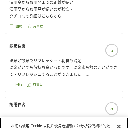
清風亭からお風呂までの距離が遠い
清風亭からお風呂が遠いのが残念。
クチコミの詳細はこちらから
https://review.travel.rakuten.co.jp/hotel/voice/15859?
回報
有幫助
reviewId=33123477993802
認證住客
5
温泉と飲泉でリフレッシュ、朝食も満足!
温泉がとても気持ち良かったです。温泉水も飲むことができ
て、リフレッシュすることができました。
朝食のバイキングもご当地グルメなど、いろんなものを食べ
回報
有幫助
ることができて、とても良かったです。
クチコミの詳細はこちらから
https://review.travel.rakuten.co.jp/hotel/voice/15859?
認證住客
5
reviewId=33123477986421
尚無評語
本網站使用 Cookie 以提升使用者體驗，並分析我們網站的效