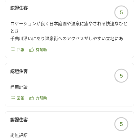
reviewId=33123478407829
認證住客
5
ロケーションが良く日本庭園や温泉に癒やされる快適なひと
とき
千曲川沿いにあり温泉街へのアクセスがしやすい立地にあり
ます。
回報
有幫助
エントランスはもちろん、部屋も広く、眺めも良かったで
す。歴史は長いようですがリノベーションがしっかりされて
いる印象を受けました。
認證住客
5
日本庭園があるのが特徴的で、夜は月を見ながら歩いたりす
ることができました。足湯もありました。
尚無評語
温泉も湯加減がちょうど良くてずっと入っていられました。
食事の個室も広く、料理のボリュームもちょうど良かったで
回報
有幫助
す。時期ではなかったのかもしれませんが、杏系のお酒があ
って欲しかったなと思いました。
認證住客
5
部屋の清掃が若干甘かったです。ゴミ箱の裏にゴミが残って
いたり、冷蔵庫内に髪の毛や虫の死骸のようなものがあった
尚無評語