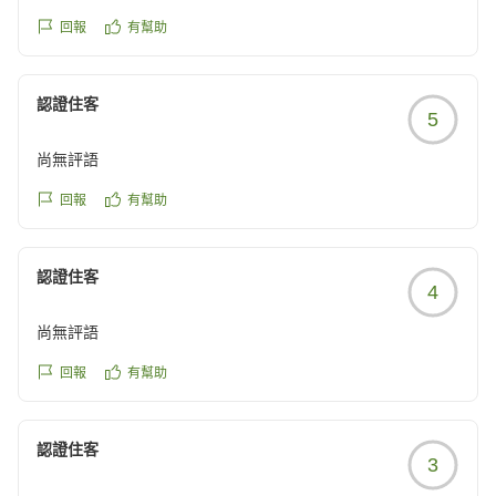
ところは改善ポイントだと思います。
回報
有幫助
総じて快適に過ごすことができました。値段も設備の割にリ
ーズナブルでした。是非また再訪させていただきます。
認證住客
5
他の画像やクチコミの詳細はこちらから
https://review.travel.rakuten.co.jp/hotel/voice/15859?
尚無評語
reviewId=33123478318165
回報
有幫助
認證住客
4
尚無評語
回報
有幫助
認證住客
3