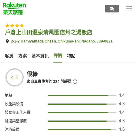
to
新
top
page
戶倉上山田溫泉清風園信州之湯飯店
2-2-2 Kamiyamada Onsen, Chikuma-shi, Nagano, 389-0821
評語
客房
方案
基本資訊
特點
很棒
4.5
來自真實住客的
324
則評語
4.4
地點
4.3
設施與設備
4.4
服務與工作人員
4.3
舒適與整潔度
4.6
沐浴設備