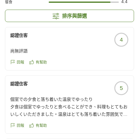
4.4
餐食
排序與篩選
認證住客
4
尚無評語
回報
有幫助
認證住客
5
個室での夕食と落ち着いた温泉でゆったり
夕食は個室でゆったりと食べることができ、料理もとてもお
いしくいただきました。温泉はとても落ち着いた雰囲気でこ
ちらもゆったりとくつろぐことができました。
回報
有幫助
クチコミの詳細はこちらから
https://review.travel.rakuten.co.jp/hotel/voice/15859?