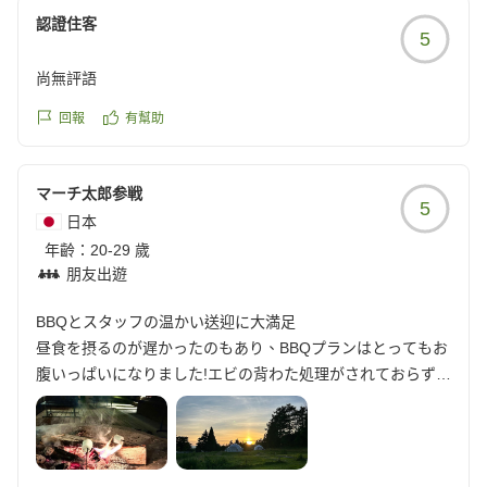
認證住客
5
尚無評語
回報
有幫助
マーチ太郎参戦
5
日本
年齡：
20-29 歲
朋友出遊
BBQとスタッフの温かい送迎に大満足
昼食を摂るのが遅かったのもあり、BBQプランはとってもお
腹いっぱいになりました!エビの背わた処理がされておらずジ
ャリジャリだったのは残念でしたが、お肉やじゃがバター、
焼きおにぎりなど嬉しいラインナップで楽しめました! また
近場の温泉施設へ向かうのに最終便の運転をお願いし、帰り
は迎えを予約せず歩いて帰ろうとしておりましたが、スタッ