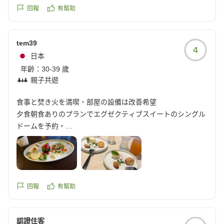
フさんのお気遣いがあり温泉施設を出てすぐの場所で待機し
回報
有幫助
ていただけました。暗い中歩くには少し距離のある場所だっ
たので、そのお気持ちがとてもありがたかったです。お陰で
tem39
焼きマシュマロやバー利用でピザも美味しく楽しめました。
4
自然はもちろん軽食やお料理もとても満足できました!ありが
日本
とうございました!
年齡：
30-39 歲
クチコミの詳細はこちらから
親子共遊
https://review.travel.rakuten.co.jp/hotel/voice/180522?
食事と焚き火を満喫、部屋の設備は改善希望
reviewId=33123478041113
夕食朝食ありのプランでエグゼクティブスイートのシングル
ドームを予約。
牟礼駅を降りると親切そうなスタッフに声掛けされ施設まで
送迎いただきました。
私が一番良かったのはご飯が美味しかったこと!
回報
有幫助
ウェルカムドリンクのスイーツをはじめ、イタリアンフルコ
ースのディナー、朝食のビュッフェがどれも美味しかったで
認證住客
す。夜はバーでお酒やピザ、おつまみが並べてあって夜食に