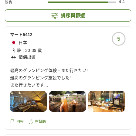
4.4
餐食
排序與篩選
マート5412
5
日本
年齡：
30-39 歲
情侶出遊
最高のグランピング体験、また行きたい!
最高のグランピング施設でした!
また行きたいです
クチコミの詳細はこちらから
https://review.travel.rakuten.co.jp/hotel/voice/180522?
reviewId=33123478224070
回報
有幫助