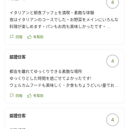
4
最高でした。
イタリアンと朝食ブッフェを満喫、素敵な体験
Spaもアメニティやアイスまで完備してて綺麗でした。
夜はイタリアンのコースでした。お野菜をメインにいろんな
料理が楽しめます。パンもお肉も美味しかったです。
焚き火コーナーは写真で見た雰囲気よりラグジュアリー感が
朝はブッフェで煮込料理やカレーが楽しめました。
回報
有幫助
なかったような...?ソファがベンチのような骨組みだけだか
種類が多すぎないので一通り試せるのもよかったです。
らでしょうか。でも焚き火を夫婦で占領して囲んでマシュマ
ラウンジでは、夕方はソフトドリンク、夜はバーが利用でき
ロ焼いたりしみじみ満喫できて良かったです。
ます。
認證住客
4
ピザがとても美味しかったです。
部屋はおしゃれで広々使えました。カーテンを全開に開けて
お風呂は施設にある大浴場か、車移動で温泉施設が利用でき
都会を離れてゆっくりできる素敵な場所
自然の景色も満喫。
ます。
ゆっくりとした時間を過ごせてよかったです!
ただ空調の設定がうまく効かず夜は少し寒かったのと、ソフ
シャワー、トイレ、洗面だけならサイトの近くにあり、そち
ウェルカムフードも美味しく、夕食もちょうどいい量でお腹
ァやラグに盛大なシミがありました。あと照明が明るく照ら
らも綺麗でした。
いっぱいになったのについ焼きたてピザはたくさん食べちゃ
され過ぎて寝る時もう少し暗くできると良かったです。
素敵なグランピング体験をありがとうございました。
回報
有幫助
いました笑バータイムも楽し利用しました!お風呂は熱すぎて
他の画像やクチコミの詳細はこちらから
大変だったので温泉に行くのがいいのかもです。(私達はラ
空気がおいしく大自然を浴びました。
https://review.travel.rakuten.co.jp/hotel/voice/180522?
ウンジタイムを満喫したくて温泉には行かず大浴場利用にし
認證住客
シーズン的な事情なのか、宿泊施設の周りがだだっ広い芝生
reviewId=33123477985563
4
ました。)場所はとっても行きにくいですが、子連れも多く
と林で散歩しようにもどこを楽しめばいいか少し分かりづら
て都会を離れてゆっくりできる素敵な場所でした!