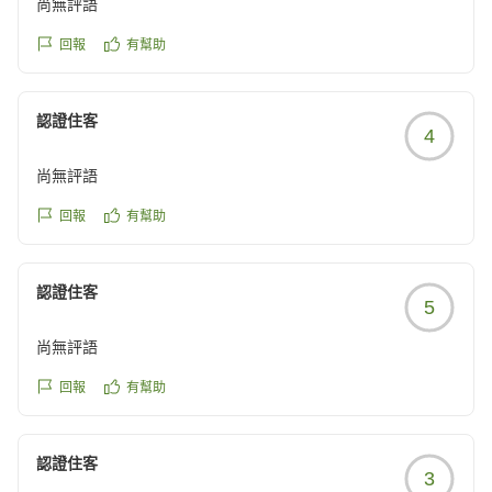
かったです。タイミングによってまた違った楽しみ方が出来
尚無評語
他の画像やクチコミの詳細はこちらから
るのかなと思いました。
https://review.travel.rakuten.co.jp/hotel/voice/180522?
回報
有幫助
クチコミの詳細はこちらから
reviewId=33123477928018
https://review.travel.rakuten.co.jp/hotel/voice/180522?
reviewId=33123478034767
認證住客
4
尚無評語
回報
有幫助
認證住客
5
尚無評語
回報
有幫助
認證住客
3