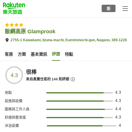
to
新
top
page
飯綱高原 Glamprook
2755-1 Kawakami, Iizuna-machi, Kamiminochi-gun, Nagano, 389-1226
評語
客房
方案
基本資訊
特點
很棒
4.3
來自真實住客的
144
則評語
4.3
地點
4.3
設施與設備
4.4
服務與工作人員
4.3
舒適與整潔度
4
沐浴設備