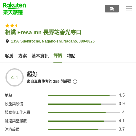
to
新
top
page
相鐵 Fresa Inn 長野站善光寺口
1356 Suehirocho, Nagano-shi, Nagano, 380-0825
評語
客房
方案
基本資訊
特點
超好
4.1
來自真實住客的
359
則評語
4.5
地點
3.9
設施與設備
4
服務與工作人員
4.1
舒適與整潔度
3.7
沐浴設備