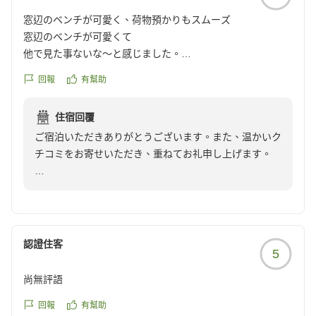
窓辺のベンチが可愛く、荷物預かりもスムーズ
窓辺のベンチが可愛くて
他で見た事ないな〜と感じました。
回報
有幫助
チェックイン前に荷物を
預けるのもスムーズで
住宿回覆
チェックインの際に
ご宿泊いただきありがとうございます。また、温かいク
お声がけいただいて札と交換で
チコミをお寄せいただき、重ねてお礼申し上げます。
出していただいたり
お気遣いいただきました
窓辺のベンチを気に入っていただけたとのこと、大変嬉
クチコミの詳細はこちらから
しく存じます。他にはない雰囲気を感じていただけたよ
https://review.travel.rakuten.co.jp/hotel/voice/107609?
うで、こだわってご用意した甲斐がございました。
reviewId=33123478210119
認證住客
5
また、チェックイン前のお荷物預かりにつきましても、
スムーズにご対応できたとのこと、安心いたしました。
尚無評語
お客様にお声がけするタイミングなど、スタッフ一同、
少しでも快適にお過ごしいただけるよう心がけておりま
回報
有幫助