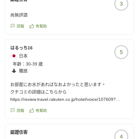
3
尚無評語
回報
有幫助
はるっち16
5
日本
年齡：
30-39 歲
獨旅
お部屋にお水があればなおよかったと思います。
クチコミの詳細はこちらから
https://review.travel.rakuten.co.jp/hotel/voice/107609?
reviewId=33123478237031
回報
有幫助
認證住客
4