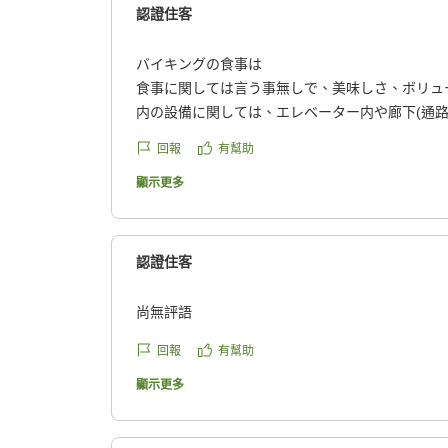
認證住客
バイキングの食事は
食事に関しては言う事無しで、美味しさ、ボリュ
内の設備に関しては、エレベーター内や廊下(通路
暑いのが残念。
回報
有幫助
クチコミの詳細はこちらから
https://review.travel.rakuten.co.jp/hotel/voice/16
顯示更多
reviewId=33123478498632
認證住客
尚無評語
回報
有幫助
顯示更多