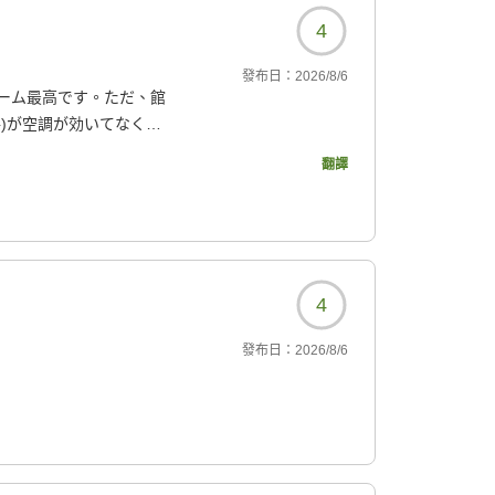
4
發布日：
2026/8/6
ーム最高です。ただ、館
)が空調が効いてなく、
翻譯
2683?
4
發布日：
2026/8/6