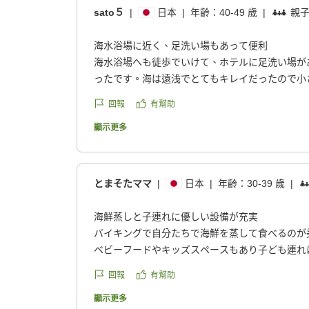
sato５
|
日本
|
年齡：
40-49 歲
|
親
海水浴場に近く、足洗い場もあって便利
海水浴場へも徒歩でいけて、ホテルに足洗い場が
ったです。海は遠浅でとてもキレイだったので小
たです。
回報
有幫助
クチコミの詳細はこちらから
顯示更多
https://review.travel.rakuten.co.jp/hotel/voice/16
reviewId=33123478475130
とまそたママ
|
日本
|
年齡：
30-39 歲
|
海鮮蒸しと子連れに優しい設備が充実
バイキングで自分たちで海鮮を蒸して食べるのが
ベビーフードやキッズスペースもあり子ども連れ
クチコミの詳細はこちらから
回報
有幫助
https://review.travel.rakuten.co.jp/hotel/voice/16
reviewId=33123478447669
顯示更多