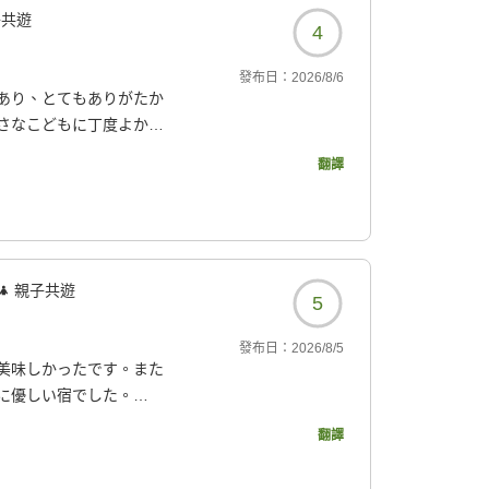
子共遊
4
發布日：
2026/8/6
あり、とてもありがたか
さなこどもに丁度よかっ
翻譯
2683?
親子共遊
5
發布日：
2026/8/5
美味しかったです。また
に優しい宿でした。
翻譯
2683?