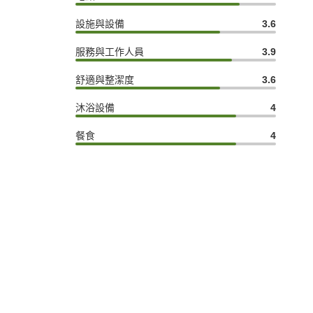
設施與設備
3.6
服務與工作人員
3.9
舒適與整潔度
3.6
沐浴設備
4
餐食
4