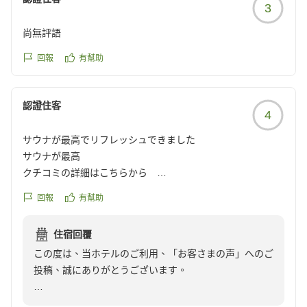
3
尚無評語
回報
有幫助
認證住客
4
サウナが最高でリフレッシュできました
サウナが最高
クチコミの詳細はこちらから
https://review.travel.rakuten.co.jp/hotel/voice/9666?
回報
有幫助
reviewId=33123477904030
住宿回覆
この度は、当ホテルのご利用、「お客さまの声」へのご
投稿、誠にありがとうございます。
サウナを絶賛していただき、大変励みになります。