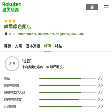
to
新
top
page
諫早綠色飯店
9-38 Tenmanmachi, Isahaya-shi, Nagasaki, 854-0006
評語
客房
方案
基本資訊
特點
很好
3.8
來自真實住客的
306
則評語
3.7
地點
3.6
設施與設備
3.7
服務與工作人員
3.5
舒適與整潔度
3.8
沐浴設備