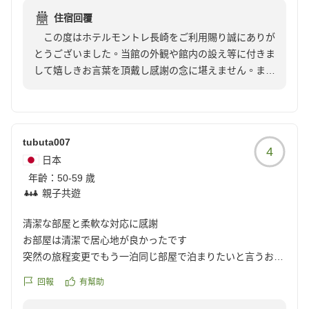
reviewId=33123478328049
住宿回覆
この度はホテルモントレ長崎をご利用賜り誠にありが
とうございました。当館の外観や館内の設え等に付きま
して嬉しきお言葉を頂戴し感謝の念に堪えません。また
ご指摘頂きましたように当館は大浦天主堂、グラバー園
など長崎の歴史的観光地までは徒歩圏内というロケーシ
ョンに有り、それぞれに足をお運びお楽しみ頂けたご様
子を窺い知ることができ更に嬉しく存じます。此度の長
tubuta007
4
崎の旅がお子様のご友人ご家族皆様との旅であられたこ
日本
と、そして「楽しい思い出になりました」との嬉しきお
年齡：
50-59 歲
言葉を添えて頂き、ホテルモントレ長崎が、私共スタッ
親子共遊
フが皆様の楽しき旅のお手伝いができたとしたら嬉しき
ことであり幸いに存じます。
清潔な部屋と柔軟な対応に感謝
長崎へお越しいただく再びの機会を頂戴できました折
お部屋は清潔で居心地が良かったです
には、ホテルモントレ長崎にて再度お会いできますよう
突然の旅程変更でもう一泊同じ部屋で泊まりたいと言うお願
スタッフ一同切に願い祈る次第でございます。
いも快く対応していただき、大変助かりました
回報
有幫助
厳しき暑さが続く真夏の中、皆様お身体にはくれぐれ
良い旅になりました
もご留意くださいますよう。
ありがとうございました