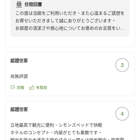
フロント担当：
住宿回覆
クチコミの詳細はこちらから
則行 裕貴
この度は当館をご利用いただき、また心温まるご感想を
https://review.travel.rakuten.co.jp/hotel/voice/1027?
お寄せいただきまして誠にありがとうございます。
reviewId=33123478272236
お部屋の清潔さや居心地についてお褒めのお言葉をいた
だき、大変嬉しく拝読いたしました。
また、日程変更に伴うご延泊のご希望にもご満足いただ
けたようで、スタッフ一同安心しております。
お客様の大切なご旅行が良い思い出となりましたこと
認證住客
3
は、私どもにとって何よりの喜びです。
今後も快適にお過ごしいただける環境づくりと、柔軟で
尚無評語
心のこもったサービスを心掛けてまいります。
またお近くへお越しの際は、ぜひ当館をご利用ください
回報
有幫助
ませ。
スタッフ一同、再びお会いできますことを心よりお待ち
認證住客
しております。
4
立地最高で観光に便利、シモンズベッドで快眠
ホテルモントレ長崎 フロント上川
ホテルのコンセプト、内装がとても素敵です。