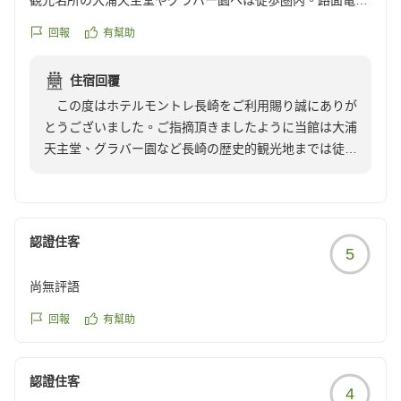
観光名所の大浦天主堂やグラバー園へは徒歩圏内。路面電車
の乗り場も近く、立地が最高!!とても便利でした。お部屋は
回報
有幫助
ツインルームにエキストラベット2台利用のプラン(4人1部
屋)だったため、めちゃくちゃ狭くてスーツケースを広げる
住宿回覆
スペースがなかったですが、安くすませたかったの致し方な
この度はホテルモントレ長崎をご利用賜り誠にありが
し...
とうございました。ご指摘頂きましたように当館は大浦
シモンズベットのおかげでとても良く眠れました。
天主堂、グラバー園など長崎の歴史的観光地までは徒歩
駐車場はインターホンでホテルの方を呼び、車用エレベータ
圏内というロケーションに有り、それぞれに足をお運び
ーで駐車場へ入るというびっくりするシステムでした。夜景
頂き楽しまれたご様子を窺い知ることができたいへん嬉
を見に出かけたのですが、車の出し入れが可能だったので助
しく存じます。一方でご滞在頂いたお部屋がフォースタ
かりました。ホテル内に大浴場がないので、夜景見がてら日
イプでスタンダードベッド、エキストラベッド共に2台
帰り温泉によって帰って来ました。
認證住客
5
づつ、計4台のベッドでお部屋を覆うこととなりご不便
長崎を訪れる際にはまた利用したいホテルです。
をおかけしましたこと、たいへん申し訳のないことでご
クチコミの詳細はこちらから
尚無評語
ざいました。そうした中、シモンズ製ベッドにてゆっく
https://review.travel.rakuten.co.jp/hotel/voice/1027?
りお休み頂けたご様子をお伝え頂き深く感謝申し上げま
回報
有幫助
reviewId=33123478183345
す。最後に「長崎を訪れる際にはまた利用したいホテル
です」とのこの上ないお言葉まで添えて頂き重ねて深謝
認證住客
申し上げます。
4