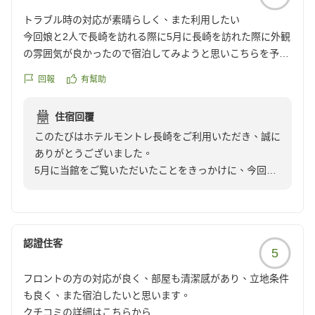
長崎へお越し頂く再びの機会を頂戴できました折に
トラブル時の対応が素晴らしく、また利用したい
は、ホテルモントレ長崎にて再度お会いできますようス
今回娘と2人で長崎を訪れる際に5月に長崎を訪れた際に外観
タッフ一同切に願い祈る次第でございます。
の雰囲気が良かったので宿泊してみようと思いこちらを予約
厳しき暑さが続く真夏の中、どうかお身体にはくれぐ
させて頂きました。
れもご留意くださいますよう。
回報
有幫助
朝食でちょっとしたトラブルがあったものの支配人、料理
フロント担当：則行
長、フロントの皆さんまできっちりと対応してくださり大変
裕貴
住宿回覆
好印象でした。
このたびはホテルモントレ長崎をご利用いただき、誠に
喫煙所が24時間利用出来ない事が少し不便でしたが気持ち良
ありがとうございました。
く対策させて頂きました。
5月に当館をご覧いただいたことをきっかけに、今回お
朝食ビュッフェはご当地グルメもあり、和洋メニューも多彩
嬢様とのご旅行でお選びいただけましたこと、大変嬉し
で大変美味しく頂けました。
く存じます。
あまりの美味しさに2日共食べ過ぎてしまいました。
ご朝食時のトラブルではご心配をおかけいたしました
ヨーロッパ調の佇まいの外観、室内、家具、エレベーターも
が、支配人や料理長、フロントスタッフの対応に温かい
お洒落で凄く良かったです。
認證住客
5
お言葉を頂戴し、心より感謝申し上げます。
強いて不満をあげるなら室温調整が効きにくかった事位でし
朝食ビュッフェにつきましても、ご当地グルメをはじめ
ょうか。集中監視で制御されているのか直ぐに冷やしたり、
フロントの方の対応が良く、部屋も清潔感があり、立地条件
和洋さまざまなお料理をお楽しみいただけたとのこと、
少し温度を上げたりといった細かい調整が効きにくい印象を
も良く、また宿泊したいと思います。
大変嬉しく拝読いたしました。
持ちました。
クチコミの詳細はこちらから