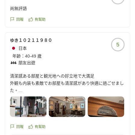
尚無評語
回報
有幫助
ゆき１０２１１９８０
5
日本
年齡：
40-49 歲
朋友出遊
清潔感ある部屋と観光地への好立地で大満足
外観も内装も素敵でお部屋も清潔感があり快適に過ごせまし
た。
大浦天主堂やグラバー園へも徒歩で行ける立地でした。周り
も静かで大変満足でした。
子供の友達家族と同じ部屋で過ごして楽しい思い出になりま
した。
クチコミの詳細はこちらから
回報
有幫助
https://review.travel.rakuten.co.jp/hotel/voice/1027?