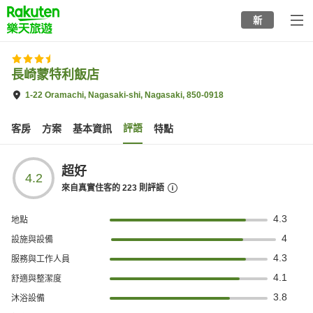
to
新
top
page
長崎蒙特利飯店
1-22 Oramachi, Nagasaki-shi, Nagasaki, 850-0918
評語
客房
方案
基本資訊
特點
超好
4.2
來自真實住客的
223
則評語
4.3
地點
4
設施與設備
4.3
服務與工作人員
4.1
舒適與整潔度
3.8
沐浴設備