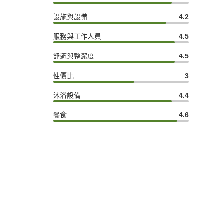
設施與設備
4.2
服務與工作人員
4.5
舒適與整潔度
4.5
性價比
3
沐浴設備
4.4
餐食
4.6