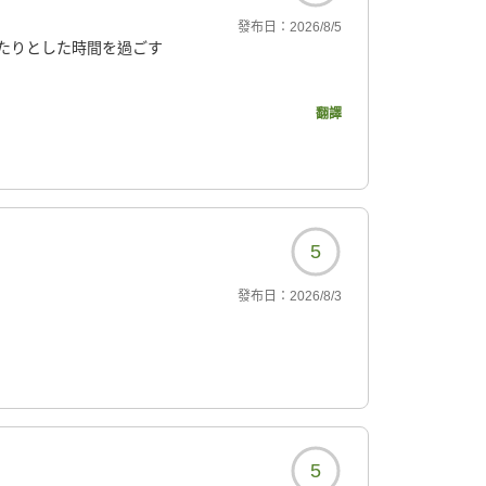
發布日：
2026/8/5
たりとした時間を過ごす
翻譯
とても静かで落ち着いた
。目の前に広がるおしど
には感動しました。
朝は大浴場へ。
5
鳥のさえずりを聞きなが
發布日：
2026/8/3
握っていただくお寿司な
工夫がされていました。
ゆっくりと落ち着いて楽
本格的なお湯。何度も入
5