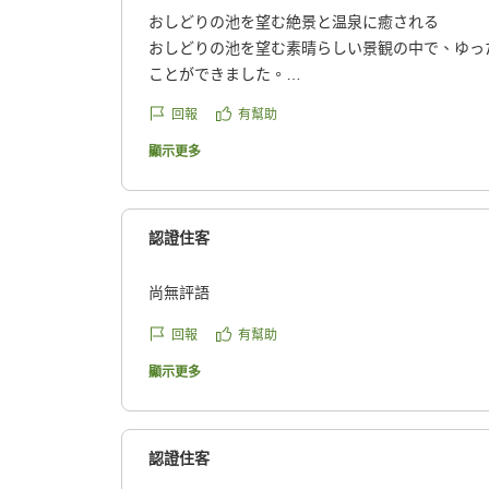
おしどりの池を望む絶景と温泉に癒される
おしどりの池を望む素晴らしい景観の中で、ゆっ
ことができました。
回報
有幫助
温泉街から少し離れた場所にありますが、その分
雰囲気があり、日常を忘れて癒される空間でした
顯示更多
りの池の景色は本当に美しく、お部屋からの眺め
今回はお部屋に温泉風呂付きのお部屋でしたが、
認證住客
大浴場からもおしどりの池を眺めることができ、
ら入る朝風呂はとても贅沢な時間でした。
尚無評語
お料理も一品一品丁寧に作られており、目の前で
回報
有幫助
ど、味だけでなく食事の時間そのものを楽しめる
顯示更多
おしどりの池を眺めながらの半個室での食事は、
しむことができました。
認證住客
温泉は源泉かけ流しで、硫黄の香りが感じられる