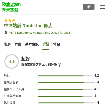
to
新
top
page
中津站前 Route-Inn 飯店
467-3 Nakadono, Nakatsu-shi, Oita, 871-0031
評語
客房
方案
基本資訊
特點
超好
4.1
來自真實住客的
320
則評語
4.2
地點
4
設施與設備
4.1
服務與工作人員
4.1
舒適與整潔度
4
沐浴設備