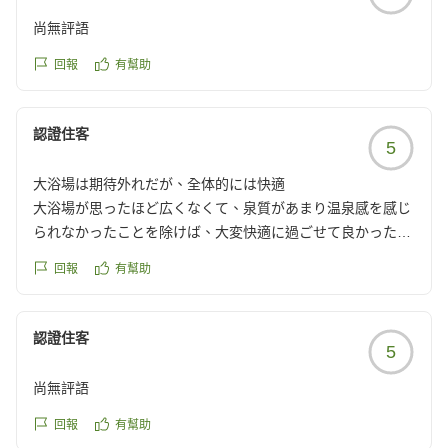
尚無評語
回報
有幫助
認證住客
5
大浴場は期待外れだが、全体的には快適
大浴場が思ったほど広くなくて、泉質があまり温泉感を感じ
られなかったことを除けば、大変快適に過ごせて良かったで
す。
回報
有幫助
クチコミの詳細はこちらから
https://review.travel.rakuten.co.jp/hotel/voice/51222?
reviewId=33123478212046
認證住客
5
尚無評語
回報
有幫助