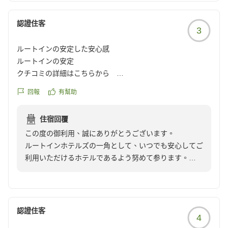
認證住客
3
ルートインの安定した安心感
ルートインの安定
クチコミの詳細はこちらから
https://review.travel.rakuten.co.jp/hotel/voice/51222?
回報
有幫助
reviewId=33123478057523
住宿回覆
この度の御利用、誠にありがとうございます。
ルートインホテルズの一角として、いつでも安心してご
利用いただけるホテルであるよう努めて参ります。
またのご利用をお待ち申し上げております。
ホテルルートイン中津駅前
マネージャー 柴田
認證住客
4