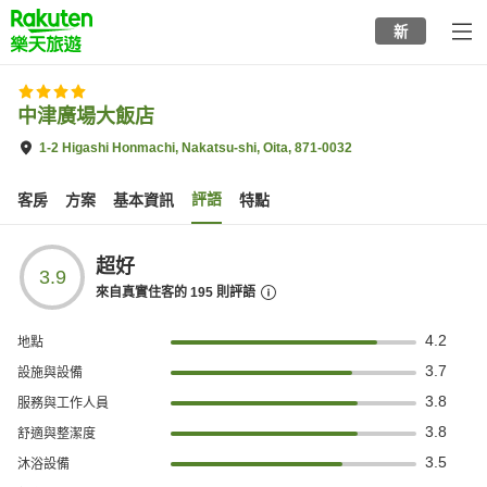
to
新
top
page
中津廣場大飯店
1-2 Higashi Honmachi, Nakatsu-shi, Oita, 871-0032
評語
客房
方案
基本資訊
特點
超好
3.9
來自真實住客的
195
則評語
4.2
地點
3.7
設施與設備
3.8
服務與工作人員
3.8
舒適與整潔度
3.5
沐浴設備