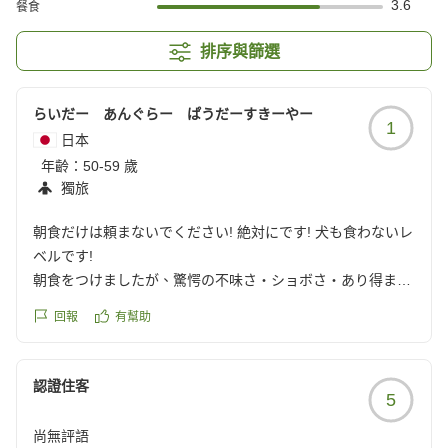
3.6
餐食
排序與篩選
らいだー あんぐらー ぱうだーすきーやー
1
日本
年齡：
50-59 歲
獨旅
朝食だけは頼まないでください! 絶対にです! 犬も食わないレ
ベルです!
朝食をつけましたが、驚愕の不味さ・ショボさ・あり得ませ
ん!
回報
有幫助
900円?支払いましたが原価150円しないくらいの、犬も食わ
ないような内容です。
仕事の関係で年間80泊程度を継続したいますが、本当に過去
認證住客
5
最低な朝食です。
無料朝食でもよほどマトモナホテルも多くあるのに、費用を
尚無評語