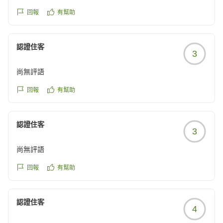
取ってのクオリティとしては、本当にあり得ません。
これ、経営者が知ってて出しているとしたら驚愕の事態で
回報
有幫助
す。
なにせ、この食事を食べたら100パーセントの客が失望しか
認證住客
感じないレベルです。
3
美味しいとか、満足とかの感情を絶対に感じられないものを
ホテル側が提供して何の得が有るのか、全く理解できないの
尚無評語
です。
回報
有幫助
絶対に朝食だけは頼まないでください。
ホテル自体は悪くないので、ますます不思議です...
認證住客
3
尚無評語
クチコミの詳細はこちらから
https://review.travel.rakuten.co.jp/hotel/voice/18954?
回報
有幫助
reviewId=33123478603919
認證住客
4