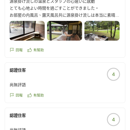
源泉掛け流しの温泉とスタッフの心遣いに感動
とても心地よい時間を過ごすことができました。
お部屋の内風呂、露天風呂共に源泉掛け流しは本当に素晴ら
しい!
新しい施設では無いですが綺麗にリフォームされていて掃除
も行き届いており、何よりスタッフの皆さんの優しい心遣い
が至る所に!
猛暑の中、お庭の手入れをされていた方にも明るくお声がけ
回報
有幫助
いただき、出会ったすべてのスタッフの皆さんにほっこりさ
せてもらいました
認證住客
お食事も静かな高原のレストランでゆったりとたのしめまし
4
た。
旅好きであちこちに出かけていますが、是非またゆったり過
尚無評語
ごしに帰ってきたいと思える数少ない宿です。
回報
有幫助
クチコミの詳細はこちらから
https://review.travel.rakuten.co.jp/hotel/voice/147507?
認證住客
4
reviewId=33123478133295