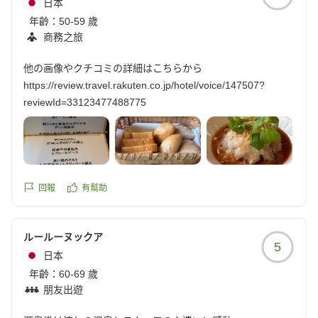
日本
年齡：
50-59 歲
商務之旅
他の画像やクチコミの詳細はこちらから
https://review.travel.rakuten.co.jp/hotel/voice/147507?
reviewId=33123477488775
回報
有幫助
ルールーヌックア
5
日本
年齡：
60-69 歲
朋友出遊