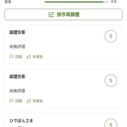
4.6
餐食
排序與篩選
認證住客
5
尚無評語
回報
有幫助
認證住客
5
尚無評語
回報
有幫助
ひでぽんさま
5