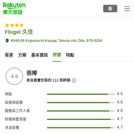
to
新
top
page
Flugel 久住
6049-89 Kujumachi Kayagi, Taketa-shi, Oita, 878-0204
評語
客房
方案
基本資訊
特點
很棒
4.6
來自真實住客的
112
則評語
4.5
地點
4.6
設施與設備
4.6
服務與工作人員
4.7
舒適與整潔度
4.7
沐浴設備