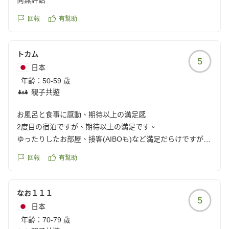
尚無評語
回報
有幫助
トカム
5
日本
年齡：
50-59 歲
親子共遊
お風呂と食事に感動、期待以上の満足感
2度目の宿泊ですが、期待以上の満足です。
ゆったりしたお部屋、接客(AIBOも)など満足だらけですが、
特にお風呂、食事は感動です。
回報
有幫助
部屋の内風呂、露天風呂ともに、お湯が優しくとても気持ち
良いです。
食事は夕食、朝食ともに、見た目、味、ボリュームとも素晴
なお１１１
5
らしかったです。
日本
また、伺います。
年齡：
70-79 歲
クチコミの詳細はこちらから