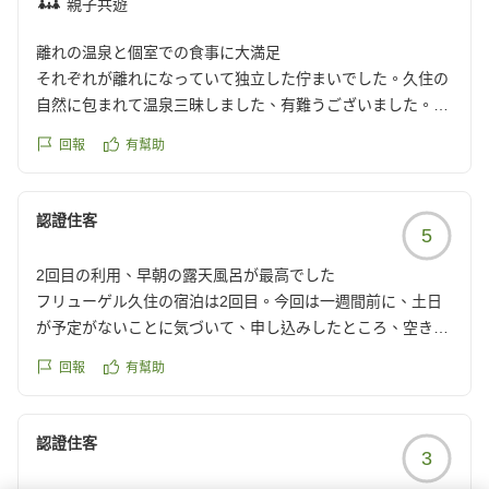
親子共遊
https://review.travel.rakuten.co.jp/hotel/voice/147507?
reviewId=33123478091493
離れの温泉と個室での食事に大満足
それぞれが離れになっていて独立した佇まいでした。久住の
自然に包まれて温泉三昧しました、有難うございました。お
食事も個室にて頂きました。とても美味しかったです。
回報
有幫助
クチコミの詳細はこちらから
https://review.travel.rakuten.co.jp/hotel/voice/147507?
reviewId=33123478026514
認證住客
5
2回目の利用、早朝の露天風呂が最高でした
フリューゲル久住の宿泊は2回目。今回は一週間前に、土日
が予定がないことに気づいて、申し込みしたところ、空き部
屋があり宿泊。
回報
有幫助
とても満足できる癒やしの時間を過ごすことが出来ました。
食事、内風呂、露天風呂、特に、早朝の露天風呂は最高でし
た!
認證住客
3
クチコミの詳細はこちらから
https://review.travel.rakuten.co.jp/hotel/voice/147507?