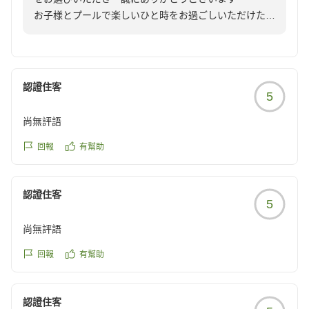
の夜良い思い出ができました。初めての天の川やヤシガニも
お子様とプールで楽しいひと時をお過ごしいただけたご
見れました。本当にありがとうございました。
様子を伺い、私どもも大変嬉しく拝読いたしました。ま
た、スタッフへの温かいお言葉をお寄せいただき、心よ
虫さんやヤモリさんも沢山います笑
り御礼申し上げます。
私はかなり苦手なタイプですが、それでも良い滞在だったな
レストランでのお食事もお楽しみいただけたとのこと、
認證住客
ぁと思えるくらい素敵な場所です。
5
料理やサービスに携わるスタッフにとって何よりの励み
お世話になりました。
でございます。
尚無評語
クチコミの詳細はこちらから
来間島ならではの豊かな自然を身近に感じながらお過ご
https://review.travel.rakuten.co.jp/hotel/voice/179123?
しいただけたこと、そして虫やヤモリが苦手でいらっし
回報
有幫助
reviewId=33123478197986
ゃるにもかかわらず、「それでも良い滞在だった」と感
じていただけたとのお言葉は、私どもにとって大変嬉し
認證住客
く心に残るお言葉でございました。自然と共生するこの
5
島ならではの魅力をそのように受け止めていただけたこ
尚無評語
とを光栄に存じます。
またぜひご家族皆様でお帰りくださいませ。スタッフ一
回報
有幫助
同再びお迎えできます日を心よりお待ち申し上げており
ます。
認證住客