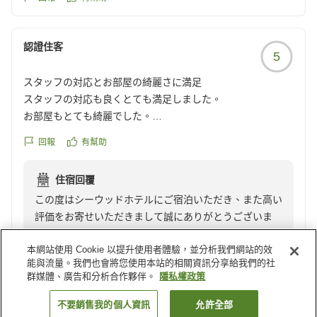
認證住客
5
スタッフの対応とお部屋の綺麗さに満足
スタッフの対応も良くとても満足しました。
お部屋もとても綺麗でした。
他の画像やクチコミの詳細はこちらから
回報
有幫助
https://review.travel.rakuten.co.jp/hotel/voice/179123?
reviewId=33123477880398
住宿回覆
この度はシーウッドホテルにご宿泊いただき、また高い
評価をお寄せいただきまして誠にありがとうございま
す。
本網站使用 Cookie 以提升使用者體驗，並分析我們網站的效
スタッフの対応やお部屋につきましてもお褒めの言葉を
能與流量。我們也會將您使用本站的相關資訊分享給我們的社
頂戴し、大変嬉しく拝読いたしました。
群媒體、廣告和分析合作夥伴。
隱私權政策
これからも皆様にご満足いただけるサービスと快適な空
間をご提供できるよう努めてまいります。
載入更多結果
不要銷售我的個人資訊
允許全部