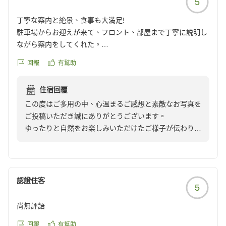
5
丁寧な案内と絶景、食事も大満足!
駐車場からお迎えが来て、フロント、部屋まで丁寧に説明し
ながら案内をしてくれた。
今回は首里で泊まったが部屋からの景色が最高でした!!!
回報
有幫助
朝食も美味しいし、ディナーもとても凝っていて美味しかっ
たです
住宿回覆
他の画像やクチコミの詳細はこちらから
この度はご多用の中、心温まるご感想と素敵なお写真を
https://review.travel.rakuten.co.jp/hotel/voice/179123?
ご投稿いただき誠にありがとうございます。
reviewId=33123478058433
ゆったりと自然をお楽しみいただけたご様子が伝わり、
私どもも大変嬉しく拝見いたしました。またお食事につ
きましてもお褒めのお言葉を頂戴し、大きな励みとなっ
ております。これからも皆さまに心地よいお時間をお過
ごしいただけるホテルを目指し、より一層努めてまいり
認證住客
5
ます。
またお会いできます日をスタッフ一同心よりお待ち申し
尚無評語
上げております。
回報
有幫助