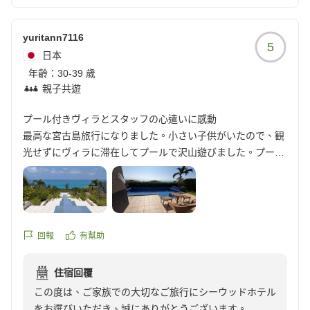
ブッフェにつきましては、「品数は少ない印象でした
が、その分全て美味しく楽しめました。」とのお言葉を
yuritann7116
頂戴し大変嬉しく存じます。当ホテルでは一品一品フレ
5
日本
ンチの技法を取り入れながら味わいはもちろん彩や美し
年齡：
さにもこだわって丁寧に心を込めてご用意しておりま
30-39 歲
親子共遊
す。そのような思いを感じ取っていただけたことは、料
理人をはじめスタッフ一同にとりまして、何よりの喜び
プール付きヴィラとスタッフの心遣いに感動
でございます。
最高な宮古島旅行になりました。小さい子供がいたので、観
またぜひ、季節を変えて、来間島ならではの美しい自然
光せずにヴィラに滞在してプールで沢山遊びました。プール
とゆったりとした時間をお楽しみにお越しくださいま
付きのお部屋で本当に良かったです。
せ。再びお迎えできます日を心よりお待ち申し上げてお
ります。
また、フロント・清掃・プール・レストラン和洋、スタッフ
皆様の対応が良く、素敵でした。洋食のレストランはかなり
の回数行ったのですが、沢山お話ししていただきました。子
回報
有幫助
供のわがままで席の対応もしていただきました。お手数おか
けして、申し訳なかったです。和洋共にご飯とっても美味し
住宿回覆
かったです。
この度は、ご家族での大切なご旅行にシーウッドホテル
フロントのスタッフの方に星空の案内もしていただき、最後
をお選びいただき、誠にありがとうございます。