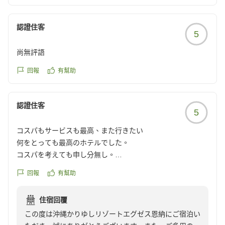
「また利用したい」とのお言葉を励みに、次回お越しの
認證住客
際もよりご満足いただけるご滞在をご提供できますよ
5
う、スタッフ一同心よりおもてなしさせていただきま
尚無評語
す。またのお帰りを心よりお待ち申し上げております。
回報
有幫助
認證住客
5
コスパもサービスも最高、また行きたい
何をとっても最高のホテルでした。
コスパを考えても申し分無し。
またぜひ行きたいです。
回報
有幫助
クチコミの詳細はこちらから
https://review.travel.rakuten.co.jp/hotel/voice/70318?
住宿回覆
reviewId=33123478230875
この度は沖縄かりゆしリゾートエグゼス恩納にご宿泊い