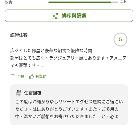
4.5
餐食
排序與篩選
認證住客
5
広々とした部屋と豪華な朝食で優雅な時間
部屋はとても広く、ラグジュアリー感もあります。アメニテ
ィも豪華です。
朝食バイキングも美味しく、夜は隣の提携ホテルのディナー
回報
有幫助
ブッフェを利用しましたが、価格と比べてもとても満足のい
く内容です。とても優雅な時間を過ごせました。
住宿回覆
また利用したいです。
この度は沖縄かりゆしリゾートエグゼス恩納にご宿泊い
クチコミの詳細はこちらから
ただき、誠にありがとうございます。また、ご多用の
https://review.travel.rakuten.co.jp/hotel/voice/70318?
中、温かいご感想をお寄せいただきましたこと、心より
reviewId=33123478319464
御礼申し上げます。