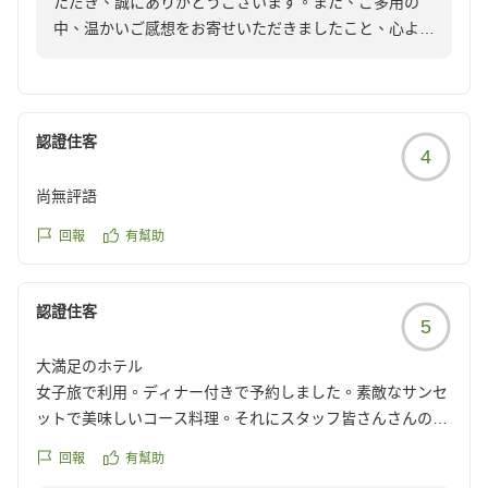
ただき、誠にありがとうございます。また、ご多用の
中、温かいご感想をお寄せいただきましたこと、心より
御礼申し上げます。
「何をとっても最高のホテルでした」とのお言葉を頂戴
し、スタッフ一同大変嬉しく拝読いたしました。また、
認證住客
4
コストパフォーマンスにつきましてもご満足いただけた
とのこと、光栄に存じます。
尚無評語
当ホテルでは、全室59.7以上のゆとりある客室や全室オ
回報
有幫助
ーシャンビューの景観、沖縄県産の食材を使用した朝
食、そしてお客様に寄り添ったおもてなしを通して、価
認證住客
格以上の価値を感じていただけるご滞在を目指しており
5
ます。そのような中で、この上ないお言葉を頂戴できま
大満足のホテル
したことは、私どもにとって大きな励みでございます。
女子旅で利用。ディナー付きで予約しました。素敵なサンセ
ットで美味しいコース料理。それにスタッフ皆さんさんの対
「またぜひ行きたい」とのお言葉にお応えできるよう、
応が神。最高の食事を提供頂き大満足。
これからも快適な空間と心のこもったサービスのご提供
回報
有幫助
に努めてまいります。