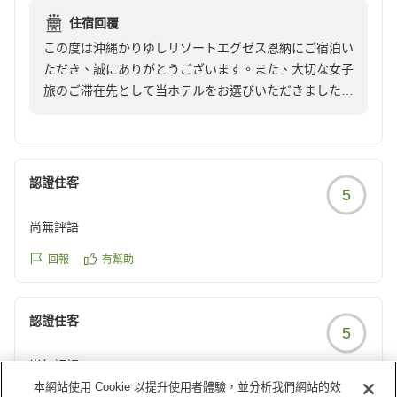
お部屋も女子旅にピッタリな洗面台2台付き。マッサージチ
住宿回覆
ェアまで完備。
また沖縄へお越しの際には、ぜひ当ホテルでゆったりと
この度は沖縄かりゆしリゾートエグゼス恩納にご宿泊い
したひとときをお過ごしくださいませ。スタッフ一同、
ただき、誠にありがとうございます。また、大切な女子
駐車場もバレーパーキングサービスで完璧でした。
再びお迎えできます日を心よりお待ち申し上げておりま
旅のご滞在先として当ホテルをお選びいただきましたこ
す。
と、心より御礼申し上げます。
また絶対に沖縄旅行際には利用したいホテルです。
他の画像やクチコミの詳細はこちらから
「大満足のホテル」とのお言葉を頂戴し、スタッフ一同
https://review.travel.rakuten.co.jp/hotel/voice/70318?
大変嬉しく拝読いたしました。ディナーでは美しいサン
reviewId=33123478174756
認證住客
5
セットとともにコース料理をお楽しみいただき、さらに
スタッフの対応につきましても温かいお褒めのお言葉を
尚無評語
いただけましたことを光栄に存じます。お客様に特別な
ひとときをお過ごしいただけるよう努めておりますの
回報
有幫助
で、このようなお言葉は何よりの励みでございます。
認證住客
また、お部屋につきましてもご満足いただけたようで何
5
よりでございます。当ホテルの客室は全室59.7以上の広
尚無評語
さを備えており、ゆったりとした空間の中で快適にお過
本網站使用 Cookie 以提升使用者體驗，並分析我們網站的效
ごしいただけるよう設計しております。洗面台やマッサ