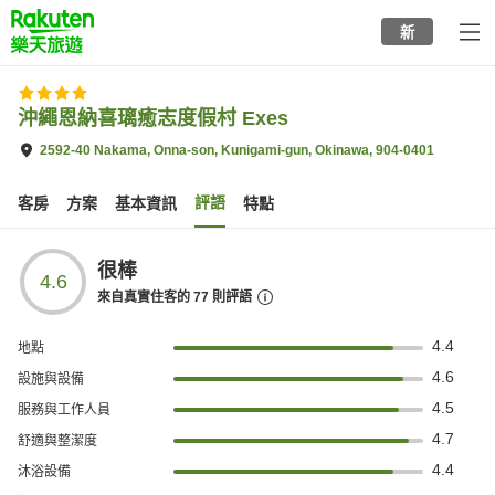
to
新
top
page
沖繩恩納喜璃癒志度假村 Exes
2592-40 Nakama, Onna-son, Kunigami-gun, Okinawa, 904-0401
評語
客房
方案
基本資訊
特點
很棒
4.6
來自真實住客的
77
則評語
4.4
地點
4.6
設施與設備
4.5
服務與工作人員
4.7
舒適與整潔度
4.4
沐浴設備