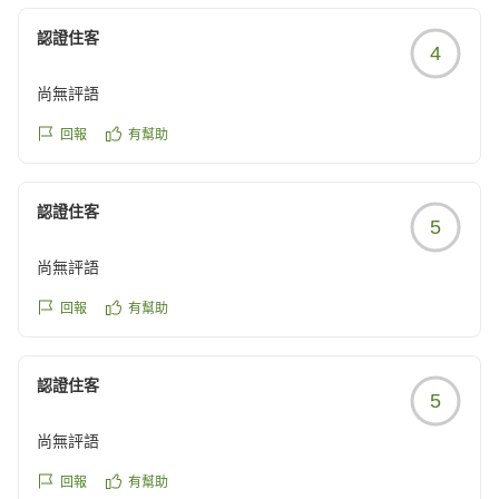
お部屋の広さやラグジュアリーな雰囲気、アメニティに
ご満足いただけたとのこと、大変嬉しく拝読いたしまし
認證住客
4
た。当ホテルは全室59.7以上のゆとりある空間をご用意
しており、日常を離れた優雅な時間をお過ごしいただけ
尚無評語
るよう努めております。
回報
有幫助
また、朝食バイキングにつきましてもお褒めのお言葉を
頂戴し、誠にありがとうございます。沖縄県産の食材を
認證住客
取り入れたお料理や多彩なメニューをご用意しておりま
5
すので、お楽しみいただけたご様子を大変嬉しく存じま
尚無評語
す。さらに、姉妹ホテルのディナーブッフェもご利用い
ただき、ご満足いただけたとのこと、何よりでございま
回報
有幫助
す。
「とても優雅な時間を過ごせました」とのお言葉は、私
認證住客
5
どもにとりまして何よりの励みでございます。今後も快
適な客室やお食事、そして心のこもったおもてなしを通
尚無評語
じて、皆様に特別なひとときをご提供できるよう努めて
まいります。
回報
有幫助