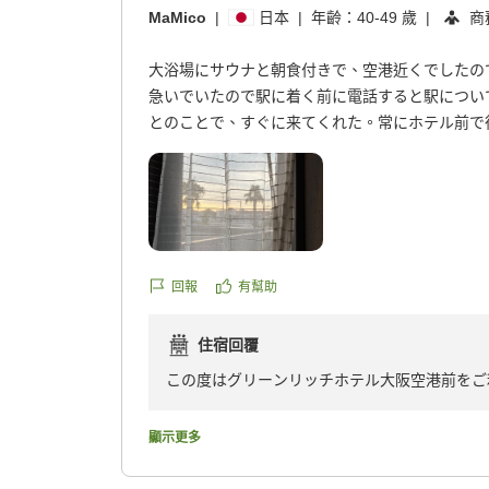
MaMico
|
日本
|
年齡：
40-49 歲
|
商
大浴場にサウナと朝食付きで、空港近くでしたの
急いでいたので駅に着く前に電話すると駅につい
とのことで、すぐに来てくれた。常にホテル前で
話したらホテルからすぐに出発して空港駅にくる
(女性)サウナは利用する人がいなかったので、1
する必要あり。サウナマットが欲しい。水風呂が
所なし(椅子なし)。水風呂のとこのフチに座って
下の方の階だったのですが、レースカーテンがで
かった。
回報
有幫助
朝食は、平日なので女性利用の人は少なく、女性
いが、美味しくていただけた。
住宿回覆
朝は。決まった時間ごとに出発で空港まで送迎し
この度はグリーンリッチホテル大阪空港前をご
クチコミの詳細はこちらから
当館の送迎サービスや朝食、またお部屋からの
https://review.travel.rakuten.co.jp/hotel/voice/10
嬉しく存じます。
reviewId=33123478364933
顯示更多
大浴場のサウナ設備につきまして、貴重なご意
ットの設置や、整うためのスペース（椅子など