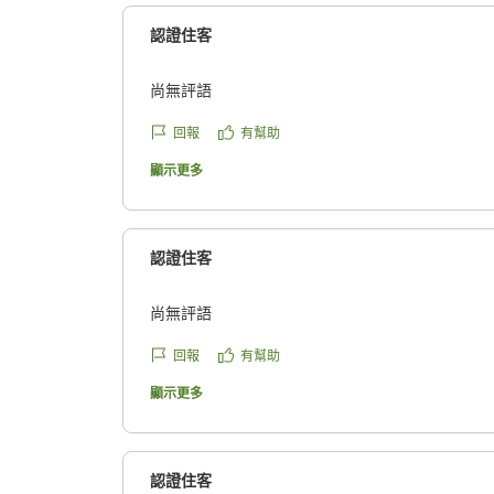
いただけるよう、今後の施設運営の参考にさせ
認證住客
また、空港をご利用の際はぜひ当館へお立ち寄
よりお待ちしております。
尚無評語
グリーンリッチホテル大阪空港前
回報
有幫助
スタッフ一同
顯示更多
認證住客
尚無評語
回報
有幫助
顯示更多
認證住客