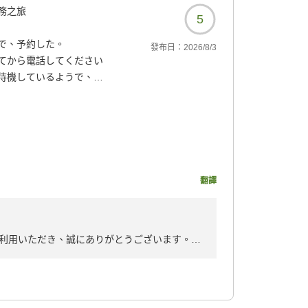
務之旅
5
で、予約した。
發布日：
2026/8/3
てから電話してください
待機しているようで、電
感じです。
人で満喫。飲み物は、持参
サウナ前にあり。整う場
くつろいだ。
き太陽の光が入り心地よ
翻譯
1人利用はほんの少し寂し
てくれる。ありがたい。
利用いただき、誠にありがとうございます。
眺めについてお褒めのお言葉をいただき、大変
6200?
見をいただきありがとうございます。サウナマ
）の検討につきましては、より快適にお過ごし