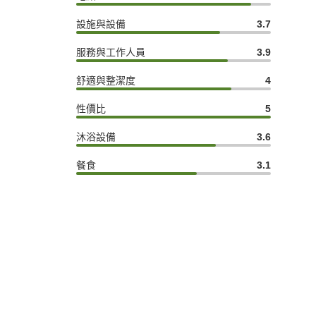
設施與設備
3.7
服務與工作人員
3.9
舒適與整潔度
4
性價比
5
沐浴設備
3.6
餐食
3.1