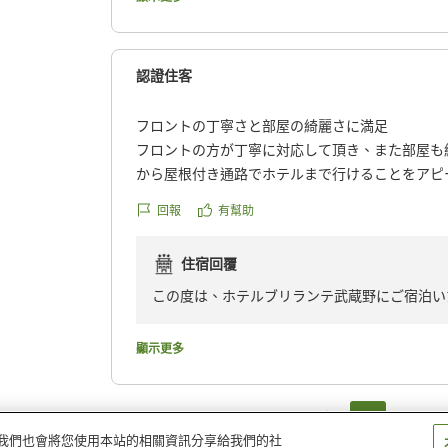
認證住客
フロントの丁寧さと部屋の綺麗さに満足
フロントの方が丁寧に対応して頂き、また部屋も
から屋根付き通路でホテルまで行けることをアピ
も。
回報
有幫助
クチコミの詳細はこちらから
住宿回覆
https://review.travel.rakuten.co.jp/hotel/voice/18
reviewId=33123477373390
この度は、ホテルブリランテ武蔵野にご宿泊い
い中、ご投稿いただきありがとうございます。
お褒めのお言葉と、さらにアピールポイントま
顯示更多
ま新都心駅から当ホテルまでは徒歩5分。屋根
ど、大きいお荷物をお持ちの際にも傘をさす煩
玉にお越しの際には、当ホテルにお宿泊いただ
1
2
量。我們也會將您使用本站的相關資訊分享給我們的社