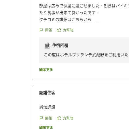
部屋は広めで快適に過ごせました。朝食はバイキ
たり食事が出来て良かったです。
クチコミの詳細はこちらから
https://review.travel.rakuten.co.jp/hotel/voice/18
回報
有幫助
reviewId=33123477549998
住宿回覆
この度はホテルブリランテ武蔵野をご利用いた
そがしい中、ご投稿いただきありがとうござい
います。ドレッサーのついた機能的なデスクに
顯示更多
した空間でお過ごしいただけるかと存じます。
ないと、ごゆっくされたいお客様にご好評いた
と、心よりお待ちしております。
認證住客
尚無評語
回報
有幫助
顯示更多