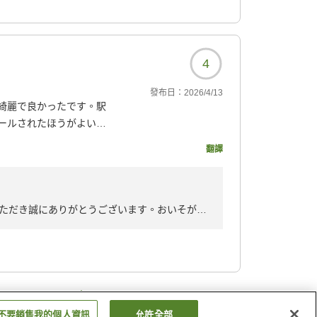
4
發布日：
2026/4/13
綺麗で良かったです。駅
ールされたほうがよいか
翻譯
895?
ただき誠にありがとうございます。おいそがし
フロントスタッフの接客と、客室につきまして
で、ご紹介いただき感謝申し上げます。さいた
の付いた歩行者デッキは、キャリーケースな
わしさがから解放さるかと存じます。また、埼
…
けますこと、心よりお待ちしております。
3
28
不要銷售我的個人資訊
允許全部