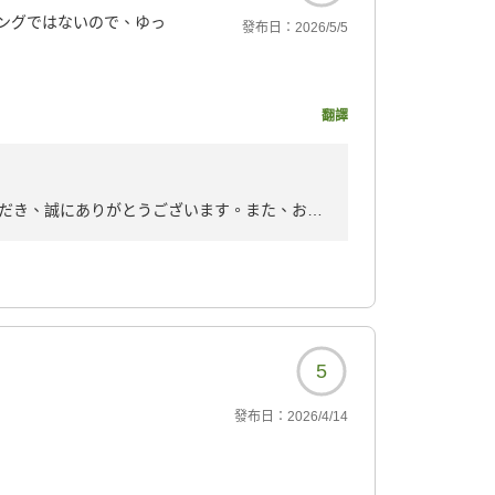
ングではないので、ゆっ
發布日：
2026/5/5
895?
翻譯
だき、誠にありがとうございます。また、おい
ます。当ホテルのシングルルームは17㎡でござ
、窓も大きめで、シングルでありながら広々と
セットメニューの朝食も席を立つ慌ただしさが
だいております。またご宿泊いただけますこ
5
發布日：
2026/4/14