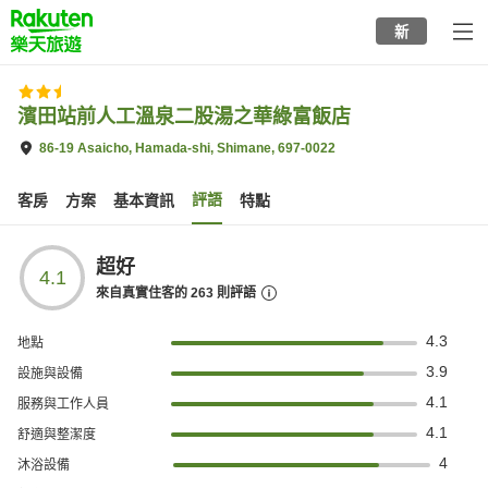
to
新
top
page
濱田站前人工溫泉二股湯之華綠富飯店
86-19 Asaicho, Hamada-shi, Shimane, 697-0022
評語
客房
方案
基本資訊
特點
超好
4.1
來自真實住客的
263
則評語
4.3
地點
3.9
設施與設備
4.1
服務與工作人員
4.1
舒適與整潔度
4
沐浴設備