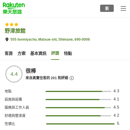
to
新
top
page
野津旅館
555 Isemiyacho, Matsue-shi, Shimane, 690-0006
評語
客房
方案
基本資訊
特點
很棒
4.4
來自真實住客的
201
則評語
4.3
地點
4.1
設施與設備
4.5
服務與工作人員
4.2
舒適與整潔度
5
性價比