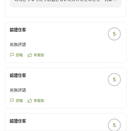
でございます。
従業員一同、またのお越しを心よりお待ちしておりま
す。
認證住客
5
尚無評語
回報
有幫助
認證住客
5
尚無評語
回報
有幫助
認證住客
5