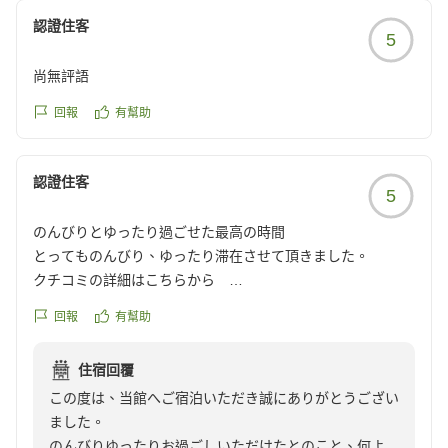
認證住客
5
尚無評語
回報
有幫助
認證住客
5
のんびりとゆったり過ごせた最高の時間
とってものんびり、ゆったり滞在させて頂きました。
クチコミの詳細はこちらから
https://review.travel.rakuten.co.jp/hotel/voice/8406?
回報
有幫助
reviewId=33123478197853
住宿回覆
この度は、当館へご宿泊いただき誠にありがとうござい
ました。
のんびりゆったりお過ごしいただけたとのこと、何より