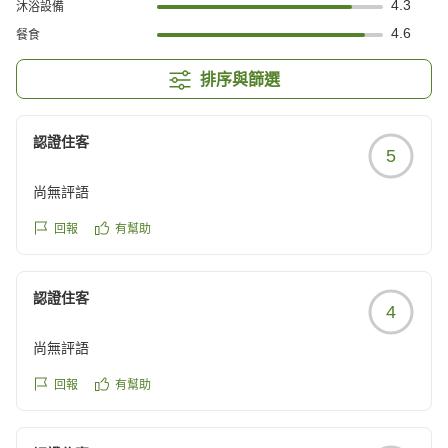
4.3
沐浴設備
4.6
餐食
排序與篩選
認證住客
5
尚無評語
回報
有幫助
認證住客
4
尚無評語
回報
有幫助