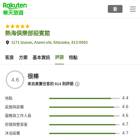
to
新
top
page
熱海倶樂部迎賓館
1171 Izusan, Atami-shi, Shizuoka, 413-0002
評語
客房
方案
基本資訊
特點
很棒
4.6
來自真實住客的
914
則評語
4.4
地點
4.6
設施與設備
4.6
服務與工作人員
4.7
舒適與整潔度
4.7
沐浴設備