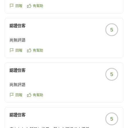
今回は息子の誕生日だったのでデザートプレートをお願いし
回報
有幫助
ました
年齢も年齢だったのでリアクション薄くてごめんなさい
私は素敵なデコに感動したのでアップします
認證住客
5
こちらが何故寛げるのかと言うと
お風呂とトイレと洗面所のお部屋が扉で仕切られているの
尚無評語
で、ゆっくりと着替えられるのがいいです
なかなか無いんですよ
回報
有幫助
お風呂も源泉掛け流しで温度も程よく調整されています
ドライヤーはリファで髪がサラサラになります
認證住客
ベッドはシモンズのベッドで寝心地はとても良いです
5
景観は今回と別の部屋の一枚を載せますが
こんな感じです
尚無評語
海は遠くに臨めます
回報
有幫助
まとまらなくてごめんなさい
またお世話になります
認證住客
5
クチコミの詳細はこちらから
https://review.travel.rakuten.co.jp/hotel/voice/75291?