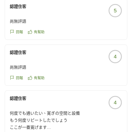
https://review.travel.rakuten.co.jp/hotel/voice/75291?
認證住客
reviewId=33123478492295
5
尚無評語
回報
有幫助
認證住客
4
尚無評語
回報
有幫助
認證住客
4
何度でも通いたい、寛ぎの空間と設備
もう何度リピートしたでしょう
ここが一番寛げます