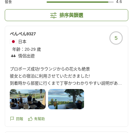
4.6
餐食
排序與篩選
ぺんぺん9327
5
日本
年齡：
20-29 歲
情侶出遊
プロポーズ成功!ラウンジからの花火も絶景
彼女との宿泊に利用させていただきました!
到着時から部屋に行くまで丁寧かつわかりやすい説明があり
ました。夕食の準備ができた際には部屋の電話にてお知らせ
いただきました。熱海花火大会もラウンジから見ることがで
き、絶景でした。また、今回彼女へプロポーズも兼ねており
無事成功したので大満足です。また必ず泊まりに行きたいと
思います。
回報
有幫助
クチコミの詳細はこちらから