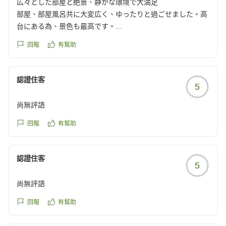
広々とした部屋と絶景、静かな環境で大満足
reviewId=33123478420949
部屋、部屋風呂共に大変広く、ゆったりと過ごせました。高
台にある為、景色も最高です。
食事も全て美味しくいただきました。
回報
有幫助
夏休みの熱海は大変賑わっていましたが、滞在中は静かで落
ち着いて過ごせて良い家族旅行ができました。
また是非伺いたいと思います。
認證住客
5
クチコミの詳細はこちらから
https://review.travel.rakuten.co.jp/hotel/voice/75291?
尚無評語
reviewId=33123478324851
回報
有幫助
認證住客
5
尚無評語
回報
有幫助