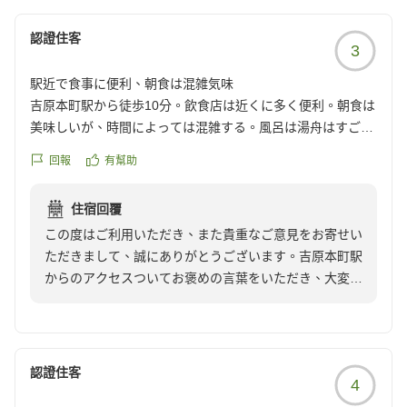
ビスの向上に努めてまいります。
ご利用いただき、誠にありがとうございました。
認證住客
3
駅近で食事に便利、朝食は混雑気味
吉原本町駅から徒歩10分。飲食店は近くに多く便利。朝食は
美味しいが、時間によっては混雑する。風呂は湯舟はすごく
広いが洗い場が狭い。現場作業系の人の宿泊が多いと感じ
回報
有幫助
た。
クチコミの詳細はこちらから
住宿回覆
https://review.travel.rakuten.co.jp/hotel/voice/20642?
この度はご利用いただき、また貴重なご意見をお寄せい
reviewId=33123478204157
ただきまして、誠にありがとうございます。吉原本町駅
からのアクセスついてお褒めの言葉をいただき、大変光
栄です。
一方で、混雑や洗い場の狭さについてご迷惑をおかけ
し、申し訳ございませんでした。
今後のご参考にさせていただき、よりお客様に快適にお
認證住客
4
過ごしいただけるよう努めてまいります。 ありがとう