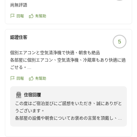
ております。
尚無評語
回報
有幫助
認證住客
5
個別エアコンと空気清浄機で快適、朝食も絶品
各部屋に個別エアコン、空気清浄機、冷蔵庫もあり快適に過
ごせる。
朝食がめちゃ美味しかった。
回報
有幫助
クチコミの詳細はこちらから
https://review.travel.rakuten.co.jp/hotel/voice/20642?
住宿回覆
reviewId=33123478223195
この度はご宿泊並びにご感想をいただき、誠にありがと
うございます。
各部屋の設備や朝食についてお褒めの言葉を頂戴し、大
変嬉しく思います。快適にお過ごしいただけたようで何
よりでございます。今後もお客様に満足いただけるサー