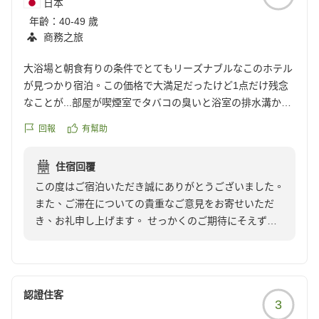
日本
年齡：
40-49 歲
商務之旅
大浴場と朝食有りの条件でとてもリーズナブルなこのホテル
が見つかり宿泊。この価格で大満足だったけど1点だけ残念
なことが...部屋が喫煙室でタバコの臭いと浴室の排水溝から
上がった臭いが充満し非常に臭かった。部屋にスプレー式の
回報
有幫助
消臭剤があったのでそれをたくさんふって何とかなったけ
ど。あとは大満足。
住宿回覆
クチコミの詳細はこちらから
この度はご宿泊いただき誠にありがとうございました。
https://review.travel.rakuten.co.jp/hotel/voice/20642?
また、ご滞在についての貴重なご意見をお寄せいただ
reviewId=33123478258884
き、お礼申し上げます。 せっかくのご期待にそえず、
部屋の臭いについてご不快な思いをさせてしまい申し訳
ございませんでした。今後はより快適にお過ごしいただ
けるよう、清掃及び臭いの管理に努めてまいります。
これからもご満足いただけるサービスの提供を心がけて
認證住客
3
まいりますので、またのご利用をスタッフ一同お待ちし