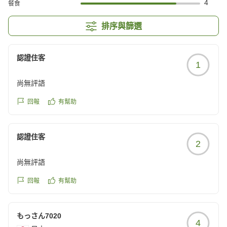
4
餐食
排序與篩選
認證住客
1
尚無評語
回報
有幫助
認證住客
2
尚無評語
回報
有幫助
もっさん7020
4