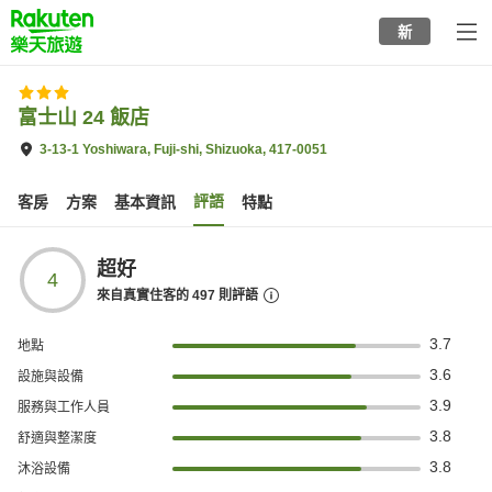
to
新
top
page
富士山 24 飯店
3-13-1 Yoshiwara, Fuji-shi, Shizuoka, 417-0051
評語
客房
方案
基本資訊
特點
超好
4
來自真實住客的
497
則評語
3.7
地點
3.6
設施與設備
3.9
服務與工作人員
3.8
舒適與整潔度
3.8
沐浴設備