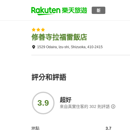
新
修善寺拉福雷飯店
1529 Odaira, Izu-shi, Shizuoka, 410-2415
評分和評語
超好
3.9
來自真實住客的
302
則評語
地點
3.7