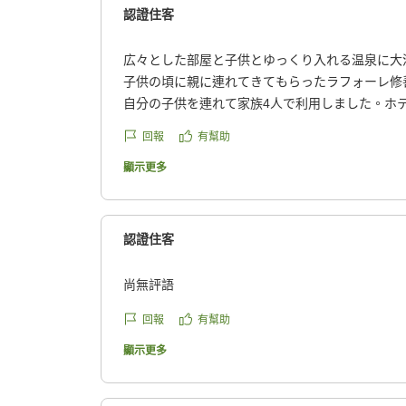
認證住客
広々とした部屋と子供とゆっくり入れる温泉に大
子供の頃に親に連れてきてもらったラフォーレ修
自分の子供を連れて家族4人で利用しました。ホ
険しいクネクネ山道なので、車の運転が苦手な人
回報
有幫助
が、子供の頃はそれもワクワクした気持ちで楽し
徒歩で大浴場まで行ける「センターハウス」を利
顯示更多
ハウスは喫煙・禁煙を分けていないとのことでそ
したがタバコ臭さは特に気になりませんでした(
ん)。古さはありますが部屋はとても広くて快適
認證住客
露天風呂も温度が熱すぎず(39度と40度の設定と
かりました(大人も長く浸かる事ができてゆっくり
尚無評語
チェックアウト後にもマリオットのプール(温泉ス
の利用もOKで、プール横に水着のまま入れるサ
回報
有幫助
だ後に体を温めることができてとても便利でした
顯示更多
今回は夏でしたが、秋や冬にもまた利用したいな
他の画像やクチコミの詳細はこちらから