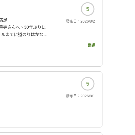
5
満足
發布日：
2026/8/2
善寺さんへ、30年ぶりに
テルまでに道のりはかなり
には辛いかも知れません
翻譯
めた思い出があります。
用しましたが、センター
れを覚悟の上で宿泊しま
部屋によるのかも知れませ
でした。お風呂は内風呂も
5
のこと)、子供も入れて助
できました)。
發布日：
2026/8/1
パ)を利用でき、浮き輪
ウナもあり、プールで遊ん
。
と思います。