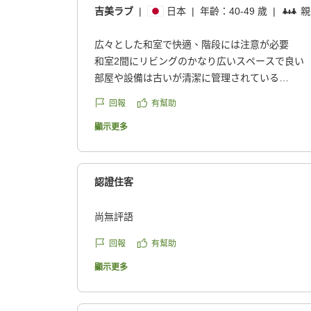
吉美ラブ
|
日本
|
年齡：
40-49 歲
|
親
広々とした和室で快適、階段には注意が必要
和室2間にリビングのかなり広いスペースで良い
部屋や設備は古いが清潔に管理されている
素泊まりで安く利用できて良かった
回報
有幫助
階段有り足腰に不安な人は要注意
クチコミの詳細はこちらから
顯示更多
https://review.travel.rakuten.co.jp/hotel/voice/67
reviewId=33123478482355
認證住客
尚無評語
回報
有幫助
顯示更多