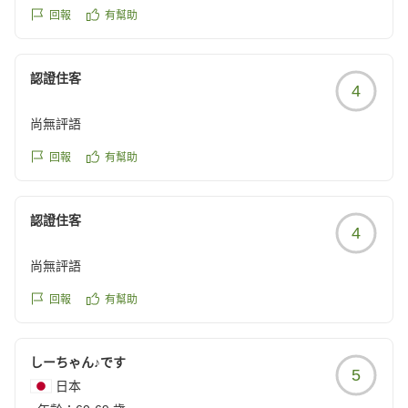
回報
有幫助
フォートリート那須高原 スタッフ一同
認證住客
4
尚無評語
回報
有幫助
認證住客
4
尚無評語
回報
有幫助
しーちゃん♪です
5
日本