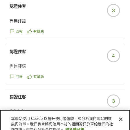
様、一組でも多くの方々にご満足頂けますように、お迎
認證住客
3
えさせて頂きます。よろしくお願い致します。
尚無評語
フォートリート那須高原 スタッフ一同
回報
有幫助
認證住客
4
尚無評語
回報
有幫助
認證住客
3
尚無評語
本網站使用 Cookie 以提升使用者體驗，並分析我們網站的效
回報
有幫助
能與流量。我們也會將您使用本站的相關資訊分享給我們的社
群媒體、廣告和分析合作夥伴。
隱私權政策