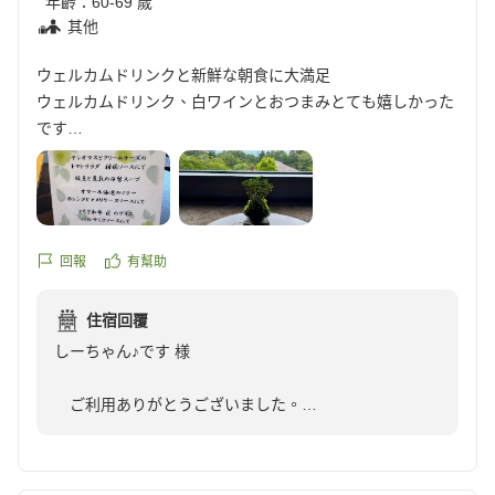
年齡：
60-69 歲
其他
ウェルカムドリンクと新鮮な朝食に大満足
ウェルカムドリンク、白ワインとおつまみとても嬉しかった
です
お部屋も広くて清潔です
残念だったのは夜のアルコールのワインの種類が少ないこと
かな?
朝のバイキング、お野菜新鮮でとても美味しかったです
納豆もとても良かったです
回報
有幫助
フレンチトーストも美味しい!
クチコミの詳細はこちらから
住宿回覆
https://review.travel.rakuten.co.jp/hotel/voice/68157?
しーちゃん♪です 様
reviewId=33123478212668
ご利用ありがとうございました。
前週に連休がありましたが、文字通り夏休み突入で
す。約１か月間続くわけですが、しーちゃん♪です 様同