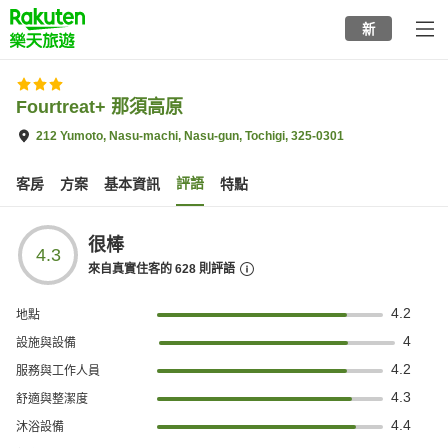
to
新
top
page
Fourtreat+ 那須高原
212 Yumoto, Nasu-machi, Nasu-gun, Tochigi, 325-0301
評語
客房
方案
基本資訊
特點
很棒
4.3
來自真實住客的
628
則評語
4.2
地點
4
設施與設備
4.2
服務與工作人員
4.3
舒適與整潔度
4.4
沐浴設備