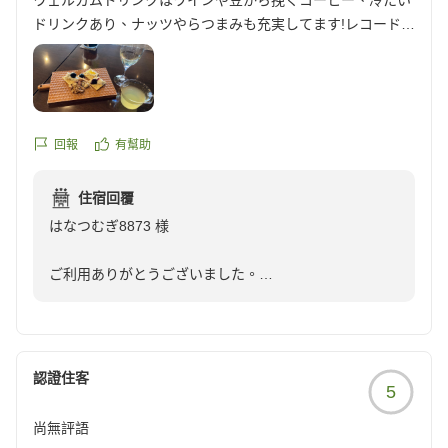
ウェルカムドリンクはワインや豆から挽くコーヒー、冷たい
ドリンクあり、ナッツやらつまみも充実してます!レコードで
音楽が聴け、雰囲気もよく、お風呂後につい飲み過ぎる程。
接客も丁寧でした。
食事は部屋食の軽食にしましたが、値段安く期待していなか
ったのに、ハンバーグが美味しくて嬉しかったです!
Wi-Fiも繋がるし、部屋とベッドも広く、ゆっくり過ごせま
回報
有幫助
す。
お風呂は露天が白濁で何度も入りました!雨の日で景色は霧が
住宿回覆
かかる事もありましたが、風情があり、温泉満喫できまし
はなつむぎ8873 様
た。また行きます!
クチコミの詳細はこちらから
ご利用ありがとうございました。
https://review.travel.rakuten.co.jp/hotel/voice/68157?
reviewId=33123478446707
那須は季節により違った趣を見せてくれると云われて
いますが、露天風呂の風情も、季節や天候により感じ方
が違うと云われます。 次回お越しの節は、そんな風情
認證住客
5
も楽しみにして頂ければ幸いです。
お待ちしております。
尚無評語