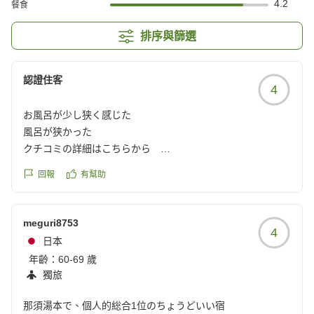
4.2
餐食
排序與篩選
認證住客
4
お風呂が少し狭く感じた
風呂が狭かった
クチコミの詳細はこちらから
https://review.travel.rakuten.co.jp/hotel/voice/68157?
回報
有幫助
reviewId=33123478575112
meguri8753
4
日本
年齡：
60-69 歲
獨旅
那須湯本で、個人的総合1位のちょうどいい宿