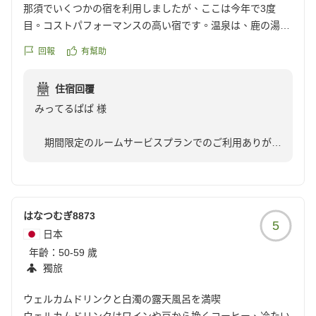
那須でいくつかの宿を利用しましたが、ここは今年で3度
目。コストパフォーマンスの高い宿です。温泉は、鹿の湯が
源泉とのことですが、個人的に同じ源泉のホテルや旅館や共
回報
有幫助
同浴場より、ここが一番の泉質だと思います。
部屋食の夕食も、品数が適当なバイキングの朝食もちょうど
住宿回覆
いいんです。
みってるぱぱ 様
部屋も居住性がたかく、アメニティも適度で、過不足ありま
せん。今年も残り5ヶ月、あと何回行けるかわかりません
期間限定のルームサービスプランでのご利用ありがと
が、年内数回は行こうと思っています。雪見風呂をここでは
うございました。
未経験なので、今から楽しみです。
夏秋冬と今年もまだまだお時間が残っております。ま
クチコミの詳細はこちらから
た、雪見風呂と考えるなら、年明け以降のほうが可能性
https://review.travel.rakuten.co.jp/hotel/voice/68157?
が高いでしょうか。ぜひご予定を組んで頂き、お立ち寄
reviewId=33123478534757
はなつむぎ8873
5
り下さいませ。お待ちしております。
日本
年齡：
50-59 歲
フォートリート+那須高原 スタッフ一同
獨旅
ウェルカムドリンクと白濁の露天風呂を満喫