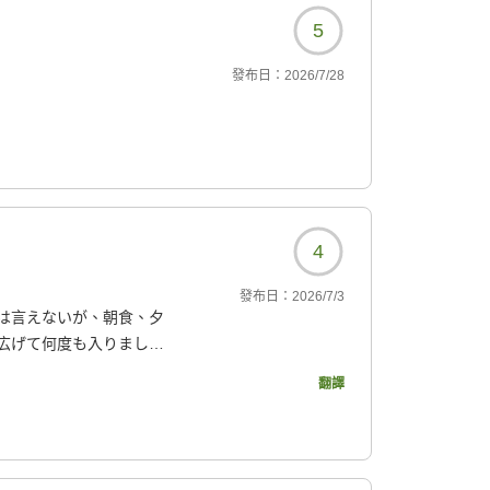
5
發布日：
2026/7/28
4
發布日：
2026/7/3
は言えないが、朝食、夕
広げて何度も入りまし
翻譯
477?