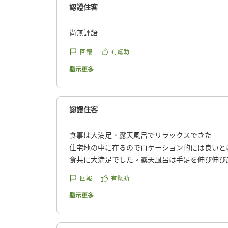
認證住客
尚無評語
回報
有幫助
顯示更多
認證住客
食事は大満足、露天風呂でリラックスできた
住宅地の中に在るのでロケーション的には良いと
食共に大満足でした。露天風呂は手足を伸び伸び
た。有難うございました。
回報
有幫助
クチコミの詳細はこちらから
https://review.travel.rakuten.co.jp/hotel/voice/68
顯示更多
reviewId=33123478019713