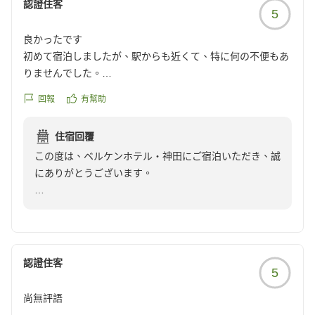
認證住客
5
良かったです
初めて宿泊しましたが、駅からも近くて、特に何の不便もあ
りませんでした。
お部屋も綺麗でしたし、ロビーにあるアメニティも豊富で満
回報
有幫助
足でした。
また泊まりたいです!
住宿回覆
クチコミの詳細はこちらから
この度は、ベルケンホテル・神田にご宿泊いただき、誠
https://review.travel.rakuten.co.jp/hotel/voice/167516?
にありがとうございます。
reviewId=33123478566969
当館の立地や客室、アメニティに関しましてご満足いた
だけたとのこと、大変嬉しく存じます。
当館は地下鉄「淡路町駅」A2出口より徒歩1分、「小川
町駅」より徒歩3分、ＪＲ「神田駅」・「秋葉原」より
認證住客
5
徒歩7分とアクセス抜群！ですので、またお近くにお越
しの際は、ぜひ当館をご利用いただけますと幸いです。
尚無評語