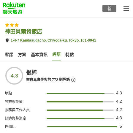
to
新
top
page
神田貝爾肯飯店
1-4-7 Kandasudacho, Chiyoda-ku, Tokyo, 101-0041
評語
客房
方案
基本資訊
特點
很棒
4.3
來自真實住客的
772
則評語
4.3
地點
4.2
設施與設備
4.2
服務與工作人員
4.3
舒適與整潔度
5
性價比