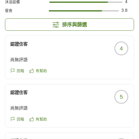
4
沐浴設備
3.8
餐食
排序與篩選
認證住客
4
尚無評語
回報
有幫助
認證住客
5
尚無評語
回報
有幫助