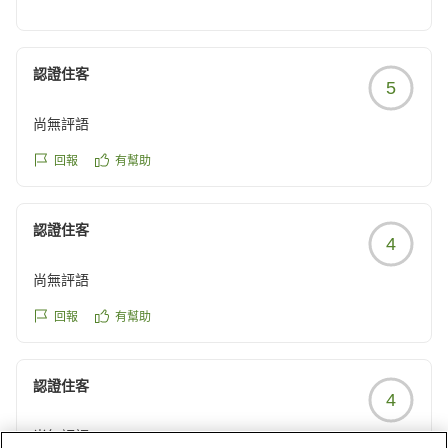
「全体的に満足できる内容でした」「良かった」とのお
言葉をいただき、大変嬉しく拝読いたしました。快適に
お過ごしいただけたご様子を伺うことができ、スタッフ
認證住客
5
一同何よりの励みとなっております。
尚無評語
これからも、皆様に「また利用したい」と思っていただ
けるホテルを目指し、より快適な空間づくりとサービス
回報
有幫助
の向上に努めてまいります。
認證住客
ちびすぅー様のまたの「おかえり」を従業員一同心より
4
お待ち申し上げております。
尚無評語
回報
有幫助
認證住客
4
尚無評語