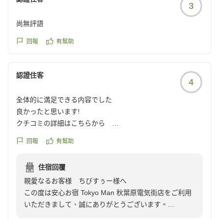
3
尚無評語
回報
有幫助
認證住客
4
全体的に満足できる内容でした
良かったと思います!
クチコミの詳細はこちらから
https://review.travel.rakuten.co.jp/hotel/voice/142653?
回報
有幫助
reviewId=33123478276762
住宿回覆
親愛なるお客様 ちびすぅー様へ
この度は安心お宿 Tokyo Man 秋葉原電気街店をご利用
いただきまして、誠にありがとうございます。