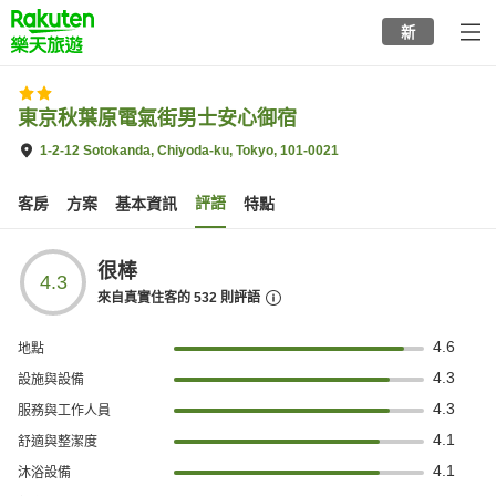
to
新
top
page
東京秋葉原電氣街男士安心御宿
1-2-12 Sotokanda, Chiyoda-ku, Tokyo, 101-0021
評語
客房
方案
基本資訊
特點
很棒
4.3
來自真實住客的
532
則評語
4.6
地點
4.3
設施與設備
4.3
服務與工作人員
4.1
舒適與整潔度
4.1
沐浴設備