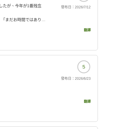
したが、今年が1番残念
發布日：
2026/7/12
、「まだお時間ではありま
、クラブラウンジで過ご
翻譯
追加のドリンクはいかが
、そういうこともほとんど
す。街中の飲食店のスタ
日本語が通じないスタッ
5
も電気やテレビがついて
りしましたが、今年は何
發布日：
2026/6/23
しいサービスでした。細
くださったり、様々なお
翻譯
ビスをうけることができ
045?
らかもしれませんが、満