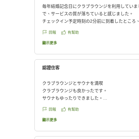
毎年結婚記念日にクラブラウンジを利用していま
で、サービスの質が落ちていると感じました。
チェックイン予定時刻の2分前に到着したところ
せんので、、、」とフロントの方に言われ、また
回報
有幫助
しているときにドリンクが少なくなると例年は「
ですか?」など声をかけていただけていましたが
顯示更多
なく、スタッフはただ空いたお皿を下げるだけで
ッフと変わりません。インバウンド需要なのか、
フも多いです。
認證住客
また、チェックイン後部屋に行ったところ、いつ
いたり、ウェルカムメッセージが準備されていた
クラブラウンジとサウナを満喫
も無く、部屋も暗い状態でした。
クラブラウンジも良かったです。
唯一、クラブラウンジのキャプテンの方は素晴ら
サウナもゆったりできました。
かいお心遣いや、記念日であることを覚えていて
他の画像やクチコミの詳細はこちらから
回報
有幫助
声がけをいただいたり、期待していた以上のサー
https://review.travel.rakuten.co.jp/hotel/voice/64
感動しました。
reviewId=33123477933108
顯示更多
今までの滞在が素晴らしく、期待値が高かったか
足した滞在ではありませんでした。