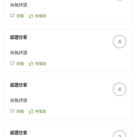
またのご来館をスタッフ一同、心よりお待ちしておりま
尚無評語
す。
回報
有幫助
この度は貴重なお時間を割いてのご投稿、誠にありがと
うございました。
認證住客
4
〜ホテルクラウンヒルズ上野プレミア〜
尚無評語
回報
有幫助
認證住客
4
尚無評語
回報
有幫助
認證住客
2