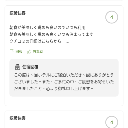
認證住客
4
朝食が美味しく眺めも良いのでいつも利用
朝食も美味しく眺めも良くいつも泊まってます
クチコミの詳細はこちらから
https://review.travel.rakuten.co.jp/hotel/voice/151069?
回報
有幫助
reviewId=33123478437549
住宿回覆
この度は、当ホテルにご宿泊いただき、誠にありがとう
ございました。また、ご多忙の中、ご感想をお寄せいた
だきましたこと、心より御礼申し上げます。
朝食や眺望についてお褒めの言葉をいただき、大変嬉し
く思います。お客様にいつも快適にお過ごしいただける
よう、これからもサービスの向上に努めてまいります。
認證住客
4