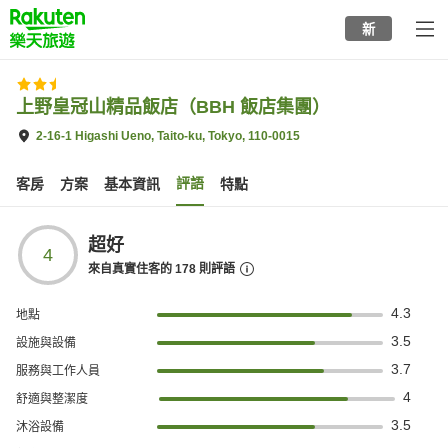
to
新
top
page
上野皇冠山精品飯店（BBH 飯店集團）
2-16-1 Higashi Ueno, Taito-ku, Tokyo, 110-0015
評語
客房
方案
基本資訊
特點
超好
4
來自真實住客的
178
則評語
4.3
地點
3.5
設施與設備
3.7
服務與工作人員
4
舒適與整潔度
3.5
沐浴設備