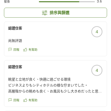
3.6
餐食
排序與篩選
認證住客
4
尚無評語
回報
有幫助
認證住客
4
眺望と立地が良く、快適に過ごせる環境
ビジネスよりもシティホテルの様な佇まいでした。
高層階からの眺めも良く、お風呂も少し大きめだったと思い
ます。
回報
有幫助
エキストラベッドを入れて貰いましたが、何ら他のベッドと
変わらない寝心地でした。