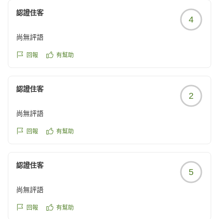
JRと大江戸線の駅からも近く、1階にコンビニ周りには飲食
認證住客
4
店も多くとても便利です。
ご存じの通り大江戸線は深いので、6番だったかな?駅からは
尚無評語
エスカレーターの有る出口を使いましょう。
回報
有幫助
クチコミの詳細はこちらから
認證住客
https://review.travel.rakuten.co.jp/hotel/voice/151069?
2
reviewId=33123478612829
尚無評語
回報
有幫助
認證住客
5
尚無評語
回報
有幫助