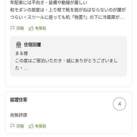
年配者には不向き、設備や動線が厳しい
和モダンの部屋は、上り框で靴を脱がねばならないのが腰が
つらい。スツールに座っても机「物置?」の下に冷蔵庫があ
って足が入らない。ベッドに座ると立ち上がるのがつらい。
回報
有幫助
フロントが2階で階段を荷物もって上がるのはつらい。年配
者向きではない。普通のベッドの部屋ならいいと思う。
住宿回覆
クチコミの詳細はこちらから
まる様
https://review.travel.rakuten.co.jp/hotel/voice/1249?
この度はご宿泊いただき、誠にありがとうございまし
reviewId=33123478226287
た。
また、ご滞在のご感想をお寄せいただきありがとうござ
います。
和モダン・シングルのお部屋につきましては、靴を脱い
でお寛ぎいただけることをコンセプトとしております
認證住客
4
が、お客様には上り框や家具の配置などがご負担とな
り、ご期待に添えず申し訳ございませんでした。
尚無評語
また、フロントまでの階段につきましてもご不便をお掛
けいたしました。お荷物のお手伝いも承っておりますの
回報
有幫助
で、次回ご利用の際にはどうぞお気軽にスタッフへお声