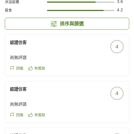
3.6
沐浴設備
4.2
餐食
排序與篩選
認證住客
4
尚無評語
回報
有幫助
認證住客
4
尚無評語
回報
有幫助