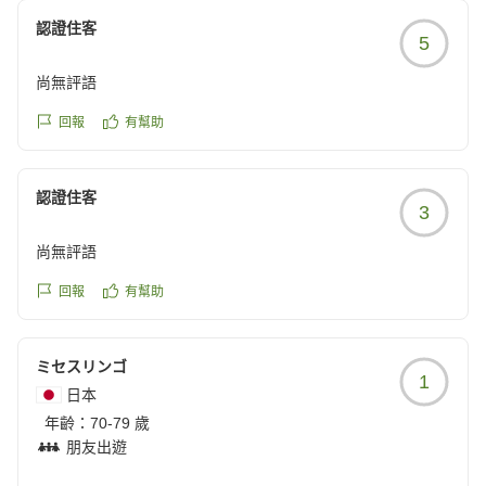
認證住客
5
尚無評語
回報
有幫助
認證住客
3
尚無評語
回報
有幫助
ミセスリンゴ
1
日本
年齡：
70-79 歲
朋友出遊