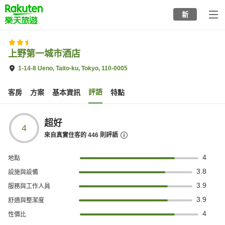
to
新
top
page
上野第一城市酒店
1-14-8 Ueno, Taito-ku, Tokyo, 110-0005
評語
客房
方案
基本資訊
特點
超好
4
來自真實住客的
446
則評語
4
地點
3.8
設施與設備
3.9
服務與工作人員
3.9
舒適與整潔度
4
性價比