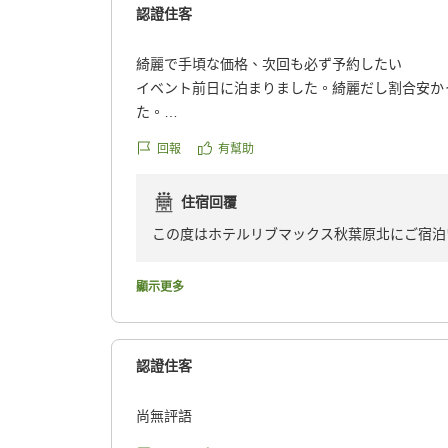
認證住客
綺麗で手頃な価格、次回も必ず予約したい
イベント前日に泊まりました。綺麗だし割合安か
た。
また次行く時は必ず予約します、ありがとうござ
回報
有幫助
クチコミの詳細はこちらから
https://review.travel.rakuten.co.jp/hotel/voice/16
住宿回覆
reviewId=33123478207347
この度はホテルリブマックス秋葉原北にご宿泊
き誠にありがとうございます。
「綺麗で手頃な価格」とのお言葉を頂戴し、ご
顯示更多
ました。また、イベント前日の大切なご宿泊先
ごしいただけたことは、スタッフ一同何よりの
「次回も必ず予約します」とのお言葉は、私ど
認證住客
げます。
今後も清潔で快適な客室と、ご満足いただける
尚無評語
す。またお近くへお越しの際は、ぜひホテルリ