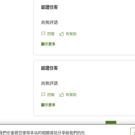
本来であれば、安心してお過ごしいただける環
認證住客
り大変申し訳ございませんでした。いただいた
よび害虫対策をあらためて徹底し、再発防止に
尚無評語
この度は貴重なご意見をお寄せいただき、誠に
回報
有幫助
ホテルリブマックス秋葉原北 宿泊課
顯示更多
認證住客
尚無評語
回報
有幫助
顯示更多
1
2
量。我們也會將您使用本站的相關資訊分享給我們的社