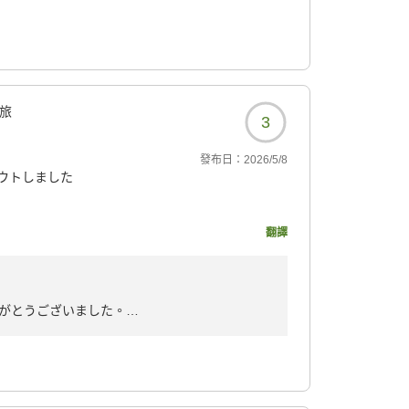
お待ちしております。
旅
3
發布日：
2026/5/8
ウトしました
7561?
翻譯
がとうございました。
発生し、ご不快な思いをおかけした結果、早朝
、心よりお詫び申し上げます。