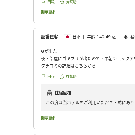
お客様のまたのお越しをスタッフ一同、心より
回報
有幫助
顯示更多
認證住客
|
日本
|
年齡：
40-49 歲
|
獨
Gが出た
夜、部屋にゴキブリが出たので、早朝チェックア
クチコミの詳細はこちらから
https://review.travel.rakuten.co.jp/hotel/voice/16
回報
有幫助
reviewId=33123477573986
住宿回覆
この度は当ホテルをご利用いただき、誠にあり
しかしながら、ご滞在中にお部屋でゴキブリが
顯示更多
にチェックアウトされることとなりましたこと