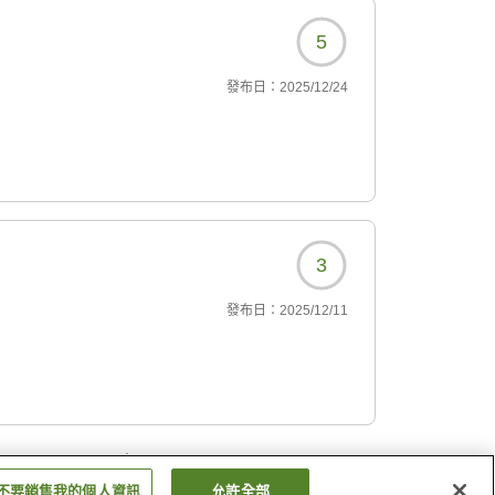
境をご提供すべきところ、このような事態とな
5
ご指摘を真摯に受け止め、客室の点検・清掃お
努めてまいります。
發布日：
2025/12/24
ありがとうございました。
3
發布日：
2025/12/11
…
3
22
不要銷售我的個人資訊
允許全部