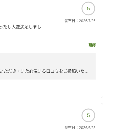
5
發布日：
2026/7/26
ったし大変満足しまし
いました。
翻譯
7561?
いただき、また心温まる口コミをご投稿いただ
満足いただけたご様子を大変嬉しく拝読いたし
として当ホテルをお選びいただき、快適にお過
励みでございます。
もにとって大変光栄であり、心より感謝申し上
5
サービスをご提供できるよう努めてまいりま
發布日：
2026/6/23
ブマックス秋葉原北をご利用くださいませ。