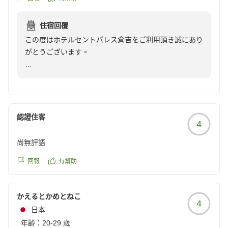
クチコミの詳細はこちらから
https://review.travel.rakuten.co.jp/hotel/voice/16060?
住宿回覆
reviewId=33123478356671
この度はホテルセントパレス倉吉をご利用頂き誠にあり
がとうございます。
当ホテルのございます倉吉市は鳥取県の中部にございま
すので、大山だけでなく鳥取市や米子市方面にも比較的
アクセスしやすい位置にございます。
鳥取県中部を観光の場合はもちろん、広く鳥取県内の観
認證住客
4
光地を見て回りたい場合なども、ご宿泊の拠点としてお
勧めです。
尚無評語
また当ホテルのございますJR倉吉駅周辺には居酒屋さ
んを中心として飲食店が比較的多くございます。
回報
有幫助
ホテル周辺にある個人経営の飲食店さんでは、日曜日ま
たは月曜日を定休日としていらっしゃるお店が多いよう
かえるとかめとねこ
です。
4
日本
週末を中心に満席になる可能性もございますので、お目
年齡：
当てのお店がお決まりの場合には事前にお店の方へ営業
20-29 歲