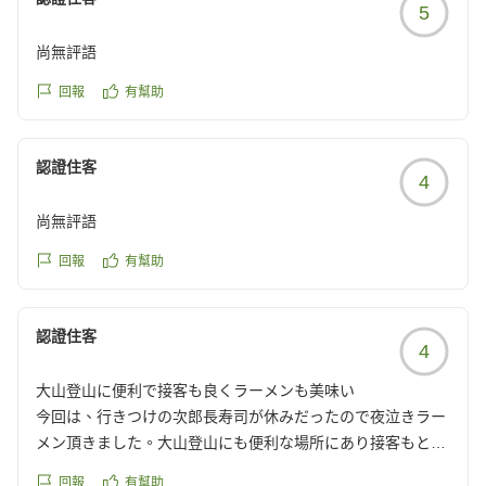
5
尚無評語
回報
有幫助
認證住客
4
尚無評語
回報
有幫助
認證住客
4
大山登山に便利で接客も良くラーメンも美味い
今回は、行きつけの次郎長寿司が休みだったので夜泣きラー
メン頂きました。大山登山にも便利な場所にあり接客もとて
も良かったです
回報
有幫助