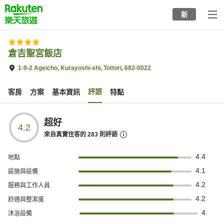
to
新
top
page
倉吉聖宮飯店
1-9-2 Ageicho, Kurayoshi-shi, Tottori, 682-0022
評語
客房
方案
基本資訊
特點
超好
4.2
來自真實住客的
283
則評語
4.4
地點
4.1
設施與設備
4.2
服務與工作人員
4.2
舒適與整潔度
4
沐浴設備