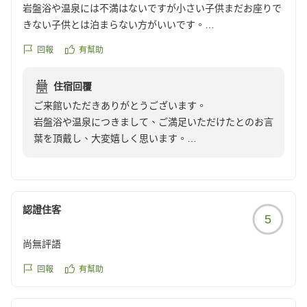
岩盤浴や温泉には不満はないですが小さい子供まだお座りで
きない子供とは泊まらない方がいいです。
ゆっくりしにきてるのにとてもつかれた
回報
有幫助
赤ちゃん用品が少ないのと部屋はただ寝るだけの感じの部屋
ゆっくりくつろぐような部屋ではなかったです。
住宿回覆
子供が歩けるようになって泊まるとかならまだしもウェルカ
ご来館いただきありがとうございます。
ムベビーのホテルにすればよかったと後悔
岩盤浴や温泉につきまして、ご満足いただけたとのお言
葉を頂戴し、大変嬉しく思います。
クチコミの詳細はこちらから
しかしながら、小さなお子様とのご宿泊では、ご期待に
https://review.travel.rakuten.co.jp/hotel/voice/167096?
沿うことができず、ご不便をおかけしましたことをお詫
reviewId=33123478354471
び申し上げます。赤ちゃん向けの備品や、お部屋での過
ごしやすさにつきまして、ご期待にお応えできなかった
認證住客
5
ことを心苦しく感じております。
当館は温浴施設を併設した宿泊施設という特性上、客室
尚無評語
はコンパクトな造りとなっておりますが、今回いただい
たご意見は今後の設備やサービスを見直す際の貴重なご
回報
有幫助
意見として参考にさせていただきます。
この度は率直なご感想をお寄せいただき、ありがとうご