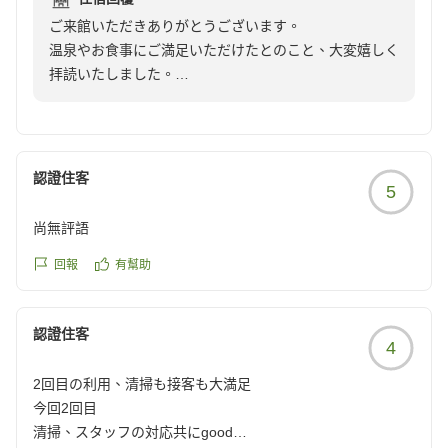
reviewId=33123478099578
ご来館いただきありがとうございます。
温泉やお食事にご満足いただけたとのこと、大変嬉しく
拝読いたしました。
また、立地につきましても率直なご感想をお寄せいただ
きありがとうございます。当館は観光地ならではの景観
を楽しむホテルではございませんが、その分、温泉やお
食事、館内で快適にお過ごしいただける空間づくりに力
認證住客
5
を入れております。「それに余りある内容」とのお言葉
を頂戴し、大変光栄に存じます。
尚無評語
これからも皆様にご満足いただける施設を目指し、サー
ビスの向上に努めてまいります。
回報
有幫助
ご投稿ありがとうございました。
認證住客
4
2回目の利用、清掃も接客も大満足
今回2回目
清掃、スタッフの対応共にgood