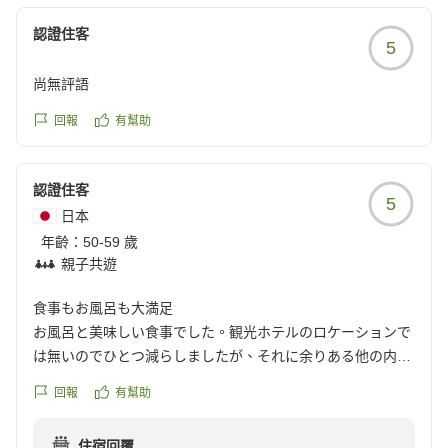
認證住客
5
尚無評語
回報
有幫助
認證住客
5
日本
年齡：
50-59 歲
親子共遊
食事もお風呂も大満足
お風呂と美味しい食事でした。観光ホテルのロケーションで
は無いのでひとつ減らしましたが、それに余りある他の内容
でした。
回報
有幫助
クチコミの詳細はこちらから
https://review.travel.rakuten.co.jp/hotel/voice/167096?
住宿回覆