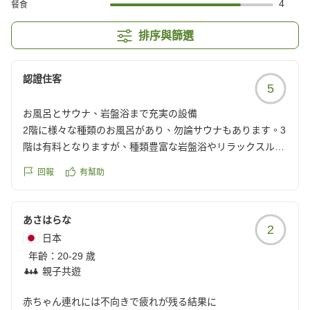
4
餐食
排序與篩選
認證住客
5
お風呂とサウナ、岩盤浴まで充実の設備
2階に様々な種類のお風呂があり、勿論サウナもあります。3
階は有料となりますが、種類豊富な岩盤浴やリラックスルー
ムがあります。充実した設備で楽しめます。
回報
有幫助
クチコミの詳細はこちらから
https://review.travel.rakuten.co.jp/hotel/voice/167096?
あさはらな
2
reviewId=33123478416742
日本
年齡：
20-29 歲
親子共遊
赤ちゃん連れには不向きで疲れが残る結果に