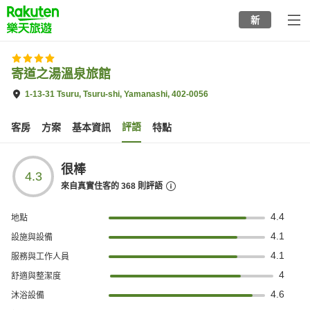
to
新
top
page
寄道之湯溫泉旅館
1-13-31 Tsuru, Tsuru-shi, Yamanashi, 402-0056
評語
客房
方案
基本資訊
特點
很棒
4.3
來自真實住客的
368
則評語
4.4
地點
4.1
設施與設備
4.1
服務與工作人員
4
舒適與整潔度
4.6
沐浴設備