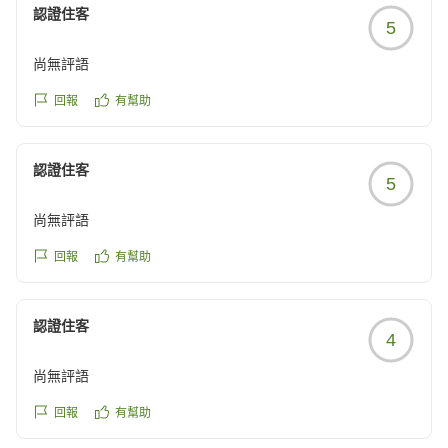
認證住客
ざいました。より多くのお客様に快適にお過ごしいただ
5
ける施設を目指し、今後もサービスの向上に努めてまい
尚無評語
ります。
ご投稿ありがとうございました。
回報
有幫助
認證住客
5
尚無評語
回報
有幫助
認證住客
4
尚無評語
回報
有幫助