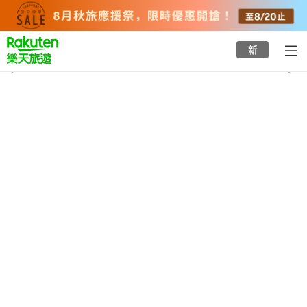
to
top
page
新
貝賽德市議會
2026/8/24
-
2026/8/25
每間
2
人
•
1
間房