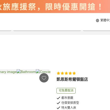
繁體中
2026/8/20
2026/8/21
每間
2
人
凱恩斯希爾頓飯店
可免費取消
都市景觀
住宿安排房型
特大雙人床