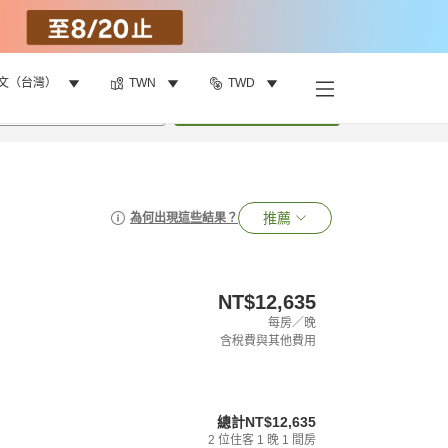
文（台灣）
TWN
TWD
•
1
間房
搜尋
推薦
為何出現這些結果？
NT$12,635
每房／晚
含稅費與其他費用
總計
NT$12,635
2
位住客
1
晚
1
間房