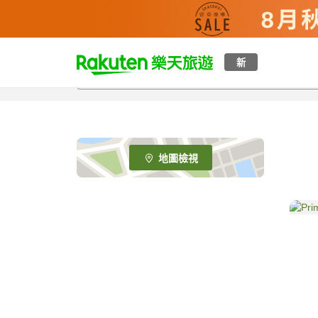
t
新
o
p
P
a
g
e
地圖檢視
_
s
e
a
r
c
h