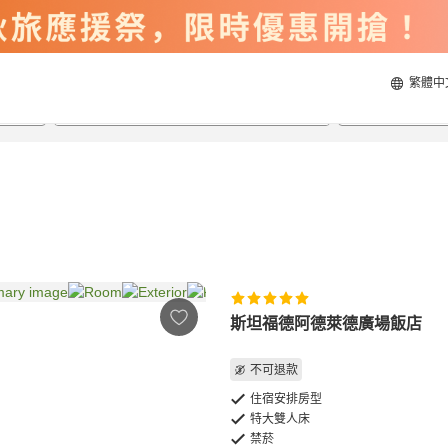
繁體中
2026/8/20
2026/8/21
每間
2
人
斯坦福德阿德萊德廣場飯店
不可退款
住宿安排房型
特大雙人床
禁菸