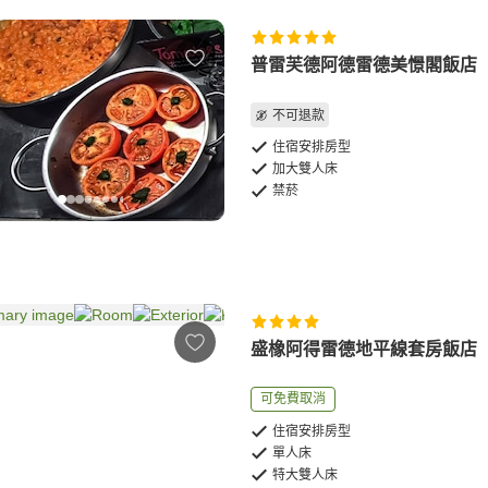
普雷芙德阿德雷德美憬閣飯店
不可退款
住宿安排房型
加大雙人床
禁菸
盛橡阿得雷德地平線套房飯店
可免費取消
住宿安排房型
單人床
特大雙人床