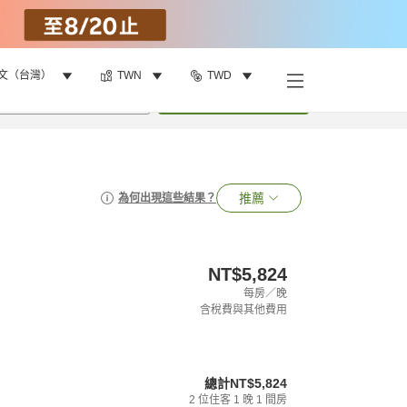
文（台灣）
TWN
TWD
•
1
間房
搜尋
推薦
為何出現這些結果？
NT$5,824
每房／晚
含稅費與其他費用
總計
NT$5,824
2
位住客
1
晚
1
間房