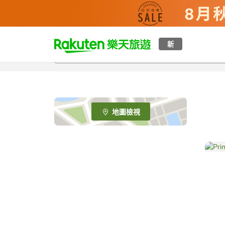
t
新
o
p
P
a
g
e
地圖檢視
_
s
e
a
r
c
h