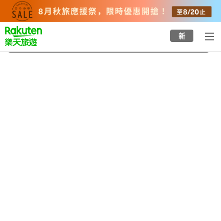
to
top
page
新
甘比爾山
2026/8/24
-
2026/8/25
每間
2
人
•
1
間房